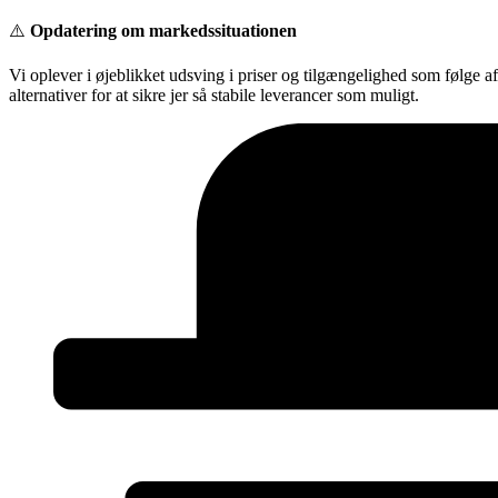
Videre
⚠️
Opdatering om markedssituationen
til
indhold
Vi oplever i øjeblikket udsving i priser og tilgængelighed som følge a
alternativer for at sikre jer så stabile leverancer som muligt.