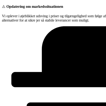
Videre
⚠️
Opdatering om markedssituationen
til
indhold
Vi oplever i øjeblikket udsving i priser og tilgængelighed som følge a
alternativer for at sikre jer så stabile leverancer som muligt.