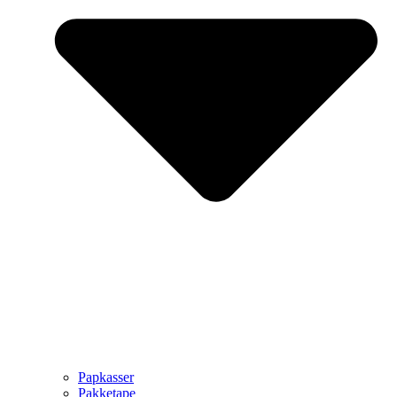
Papkasser
Pakketape