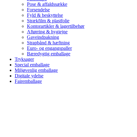
Pose & affaldssække
Forsendelse
Fyld & beskyttelse
Strækfilm & plastfolie
Kontorartikler & lagertilbehør
Aftørring & hygiejne
Gaveindpakning
Strapbånd & hæftning
Euro- og engangspaller
Bæredygtig emballage
Tryksager
Special emballage
Miljøvenlig emballage
Digitale ydelse
Fairemballage