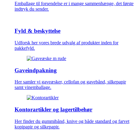
Emballage til forsendelse er i mange sammenhænge, det første
indtryk du sender.
Fyld & beskyttelse
Udforsk her vores brede udvalg af produkter inden for
pakkefyld.
Gaveindpakning
Her samler vi gaveæsker, cellofan og gavebånd, silkepapir
samt vinemballage.
Kontorartikler og lagertilbehør
Her finder du gummibånd, knive og både standard og farvet
kopipapir og silkepapir.