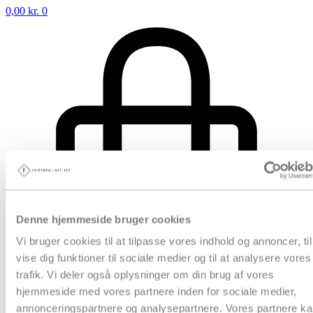
0,00
kr.
0
Denne hjemmeside bruger cookies
Vi bruger cookies til at tilpasse vores indhold og annoncer, til
vise dig funktioner til sociale medier og til at analysere vores
trafik. Vi deler også oplysninger om din brug af vores
hjemmeside med vores partnere inden for sociale medier,
annonceringspartnere og analysepartnere. Vores partnere k