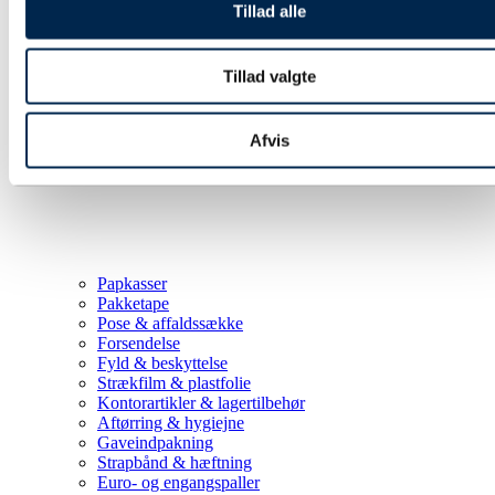
Tillad alle
Tillad valgte
Afvis
Papkasser
Pakketape
Pose & affaldssække
Forsendelse
Fyld & beskyttelse
Strækfilm & plastfolie
Kontorartikler & lagertilbehør
Aftørring & hygiejne
Gaveindpakning
Strapbånd & hæftning
Euro- og engangspaller