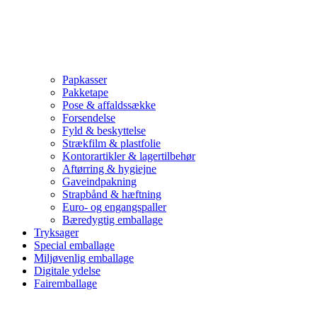
Papkasser
Pakketape
Pose & affaldssække
Forsendelse
Fyld & beskyttelse
Strækfilm & plastfolie
Kontorartikler & lagertilbehør
Aftørring & hygiejne
Gaveindpakning
Strapbånd & hæftning
Euro- og engangspaller
Bæredygtig emballage
Tryksager
Special emballage
Miljøvenlig emballage
Digitale ydelse
Fairemballage