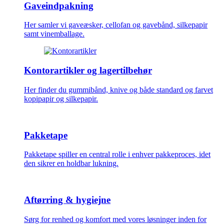
Gaveindpakning
Her samler vi gaveæsker, cellofan og gavebånd, silkepapir
samt vinemballage.
Kontorartikler og lagertilbehør
Her finder du gummibånd, knive og både standard og farvet
kopipapir og silkepapir.
Pakketape
Pakketape spiller en central rolle i enhver pakkeproces, idet
den sikrer en holdbar lukning.
Aftørring & hygiejne
Sørg for renhed og komfort med vores løsninger inden for