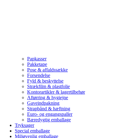
Papkasser
Pakketape
Pose & affaldssække
Forsendelse
Fyld & beskyttelse
Strækfilm & plastfolie
Kontorartikler & lagertilbehør
Aftørring & hygiejne
Gaveindpakning
Strapbånd & hæftning
Euro- og engangspaller
Bæredygtig emballage
Tryksager
Special emballage
Miljøvenlig emballage