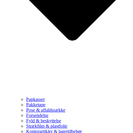
Papkasser
Pakketape
Pose & affaldssække
Forsendelse
Fyld & beskyttelse
Strækfilm & plastfolie
Kontorartikler & lagertilbehør