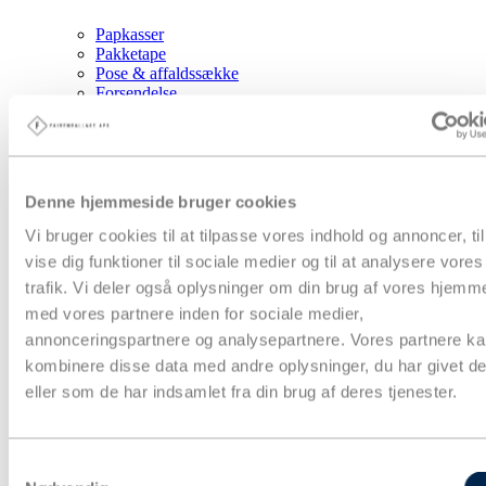
Papkasser
Pakketape
Pose & affaldssække
Forsendelse
Fyld & beskyttelse
Strækfilm & plastfolie
Kontorartikler & lagertilbehør
Aftørring & hygiejne
Gaveindpakning
Denne hjemmeside bruger cookies
Strapbånd & hæftning
Euro- og engangspaller
Vi bruger cookies til at tilpasse vores indhold og annoncer, til
Bæredygtig emballage
vise dig funktioner til sociale medier og til at analysere vores
Tryksager
trafik. Vi deler også oplysninger om din brug af vores hjemm
Special emballage
Miljøvenlig emballage
med vores partnere inden for sociale medier,
Digitale ydelse
annonceringspartnere og analysepartnere. Vores partnere k
Fairemballage
kombinere disse data med andre oplysninger, du har givet d
eller som de har indsamlet fra din brug af deres tjenester.
Samtykkevalg