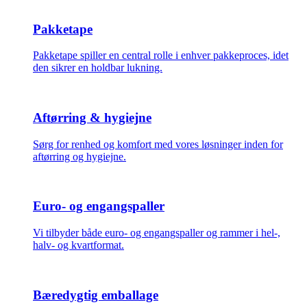
Pakketape
Pakketape spiller en central rolle i enhver pakkeproces, idet
den sikrer en holdbar lukning.
Aftørring & hygiejne
Sørg for renhed og komfort med vores løsninger inden for
aftørring og hygiejne.
Euro- og engangspaller
Vi tilbyder både euro- og engangspaller og rammer i hel-,
halv- og kvartformat.
Bæredygtig emballage