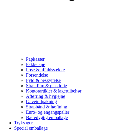
Papkasser
Pakketape
Pose & affaldssække
Forsendelse
Fyld & beskyttelse
Strækfilm & plastfolie
Kontorartikler & lagertilbehør
Aftørring & hygiejne
Gaveindpakning
Strapbånd & hæftning
Euro- og engangspaller
Bæredygtig emballage
Tryksager
Special emballage