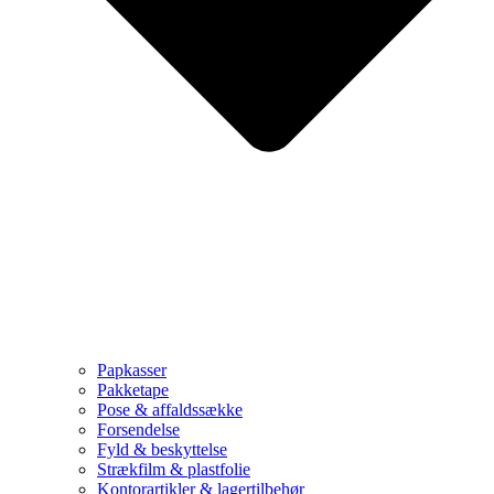
Papkasser
Pakketape
Pose & affaldssække
Forsendelse
Fyld & beskyttelse
Strækfilm & plastfolie
Kontorartikler & lagertilbehør