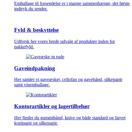
Emballage til forsendelse er i mange sammenhænge, det første
indtryk du sender.
Fyld & beskyttelse
Udforsk her vores brede udvalg af produkter inden for
pakkefyld.
Gaveindpakning
Her samler vi gaveæsker, cellofan og gavebånd, silkepapir
samt vinemballage.
Kontorartikler og lagertilbehør
Her finder du gummibånd, knive og både standard og farvet
kopipapir og silkepapir.