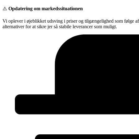
Videre
⚠️
Opdatering om markedssituationen
til
indhold
Vi oplever i øjeblikket udsving i priser og tilgængelighed som følge a
alternativer for at sikre jer så stabile leverancer som muligt.