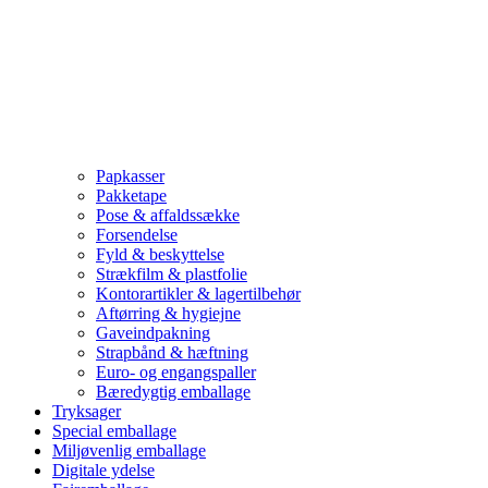
Papkasser
Pakketape
Pose & affaldssække
Forsendelse
Fyld & beskyttelse
Strækfilm & plastfolie
Kontorartikler & lagertilbehør
Aftørring & hygiejne
Gaveindpakning
Strapbånd & hæftning
Euro- og engangspaller
Bæredygtig emballage
Tryksager
Special emballage
Miljøvenlig emballage
Digitale ydelse