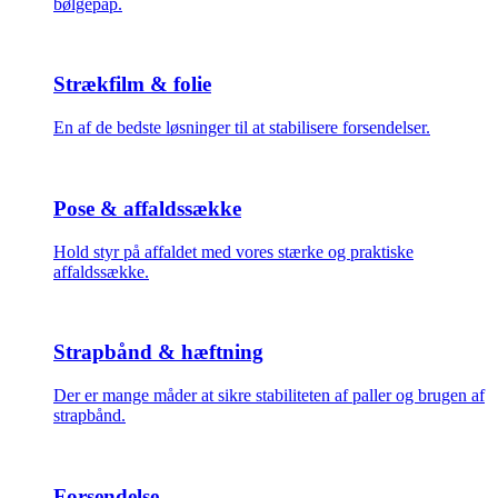
bølgepap.
Strækfilm & folie
En af de bedste løsninger til at stabilisere forsendelser.
Pose & affaldssække
Hold styr på affaldet med vores stærke og praktiske
affaldssække.
Strapbånd & hæftning
Der er mange måder at sikre stabiliteten af paller og brugen af
strapbånd.
Forsendelse