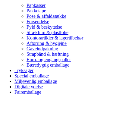
Papkasser
Pakketape
Pose & affaldssække
Forsendelse
Fyld & beskyttelse
Strækfilm & plastfolie
Kontorartikler & lagertilbehør
Aftørring & hygiejne
Gaveindpakning
Strapbånd & hæftning
Euro- og engangspaller
Bæredygtig emballage
Tryksager
Special emballage
Miljøvenlig emballage
Digitale ydelse
Fairemballage