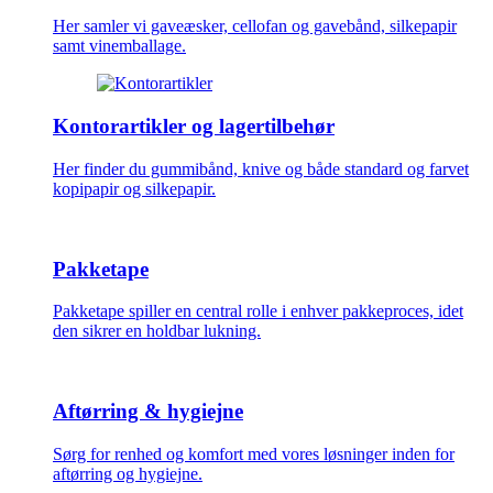
Her samler vi gaveæsker, cellofan og gavebånd, silkepapir
samt vinemballage.
Kontorartikler og lagertilbehør
Her finder du gummibånd, knive og både standard og farvet
kopipapir og silkepapir.
Pakketape
Pakketape spiller en central rolle i enhver pakkeproces, idet
den sikrer en holdbar lukning.
Aftørring & hygiejne
Sørg for renhed og komfort med vores løsninger inden for
aftørring og hygiejne.