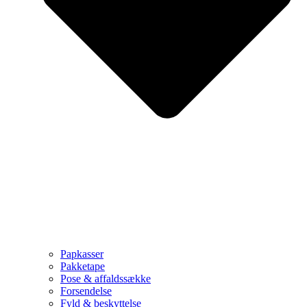
Papkasser
Pakketape
Pose & affaldssække
Forsendelse
Fyld & beskyttelse