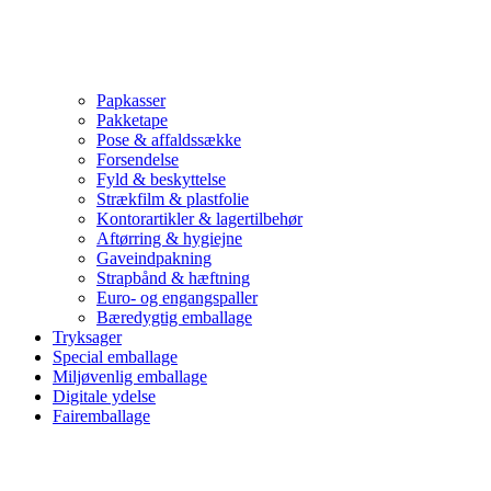
Papkasser
Pakketape
Pose & affaldssække
Forsendelse
Fyld & beskyttelse
Strækfilm & plastfolie
Kontorartikler & lagertilbehør
Aftørring & hygiejne
Gaveindpakning
Strapbånd & hæftning
Euro- og engangspaller
Bæredygtig emballage
Tryksager
Special emballage
Miljøvenlig emballage
Digitale ydelse
Fairemballage