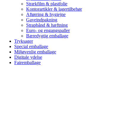
Strækfilm & plastfolie
Kontorartikler & lagertilbehør
Aftørring & hygiejne
Gaveindpakning
Strapbånd & hæftning
Euro- og engangspaller
Bæredygtig emballage
Tryksager
Special emballage
Miljøvenlig emballage
Digitale ydelse
Fairemballage