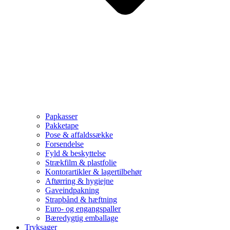
Papkasser
Pakketape
Pose & affaldssække
Forsendelse
Fyld & beskyttelse
Strækfilm & plastfolie
Kontorartikler & lagertilbehør
Aftørring & hygiejne
Gaveindpakning
Strapbånd & hæftning
Euro- og engangspaller
Bæredygtig emballage
Tryksager