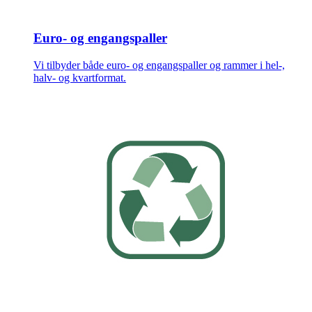
Euro- og engangspaller
Vi tilbyder både euro- og engangspaller og rammer i hel-,
halv- og kvartformat.