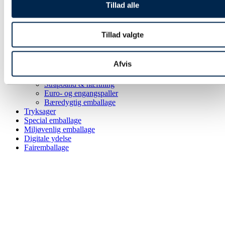
Papkasser
Tillad alle
Pakketape
Pose & affaldssække
Forsendelse
Tillad valgte
Fyld & beskyttelse
Strækfilm & plastfolie
Kontorartikler & lagertilbehør
Afvis
Aftørring & hygiejne
Gaveindpakning
Strapbånd & hæftning
Euro- og engangspaller
Bæredygtig emballage
Tryksager
Special emballage
Miljøvenlig emballage
Digitale ydelse
Fairemballage