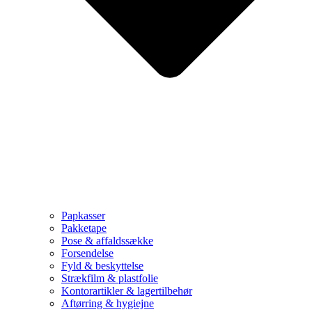
Papkasser
Pakketape
Pose & affaldssække
Forsendelse
Fyld & beskyttelse
Strækfilm & plastfolie
Kontorartikler & lagertilbehør
Aftørring & hygiejne