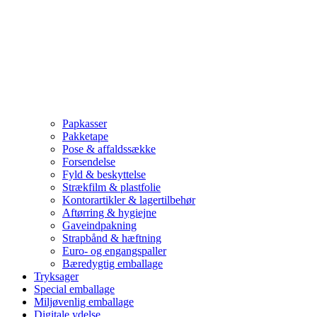
Papkasser
Pakketape
Pose & affaldssække
Forsendelse
Fyld & beskyttelse
Strækfilm & plastfolie
Kontorartikler & lagertilbehør
Aftørring & hygiejne
Gaveindpakning
Strapbånd & hæftning
Euro- og engangspaller
Bæredygtig emballage
Tryksager
Special emballage
Miljøvenlig emballage
Digitale ydelse