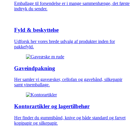
Emballage til forsendelse er i mange sammenhænge, det første
indtryk du sender.
Fyld & beskyttelse
Udforsk her vores brede udvalg af produkter inden for
pakkefyld.
Gaveindpakning
Her samler vi gaveæsker, cellofan og gavebånd, silkepapir
samt vinemballage.
Kontorartikler og lagertilbehør
Her finder du gummibånd, knive og både standard og farvet
kopipapir og silkepapir.