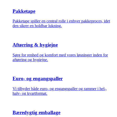
Pakketape
Pakketape spiller en central rolle i enhver pakkeproces, idet
den sikrer en holdbar lukning.
Aftørring & hygiejne
Sørg for renhed og komfort med vores løsninger inden for
aftørring og hygiejne.
Euro- og engangspaller
Vi tilbyder både euro- og engangspaller og rammer i hel-,
halv- og kvartformat.
Bæredygtig emballage