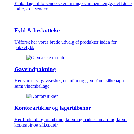
Emballage til forsendelse er i mange sammenhænge, det første
indtryk du sender.
Fyld & beskyttelse
Udforsk her vores brede udvalg af produkter inden for
pakkefyld.
Gaveindpakning
Her samler vi gaveæsker, cellofan og gavebånd, silkepapir
samt vinemballage.
Kontorartikler og lagertilbehør
Her finder du gummibånd, knive og både standard og farvet
kopipapir og silkepapir.