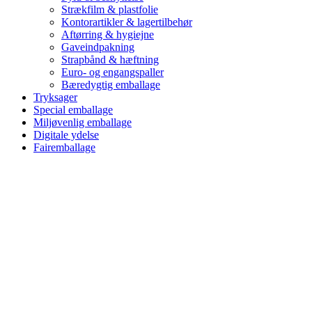
Strækfilm & plastfolie
Kontorartikler & lagertilbehør
Aftørring & hygiejne
Gaveindpakning
Strapbånd & hæftning
Euro- og engangspaller
Bæredygtig emballage
Tryksager
Special emballage
Miljøvenlig emballage
Digitale ydelse
Fairemballage