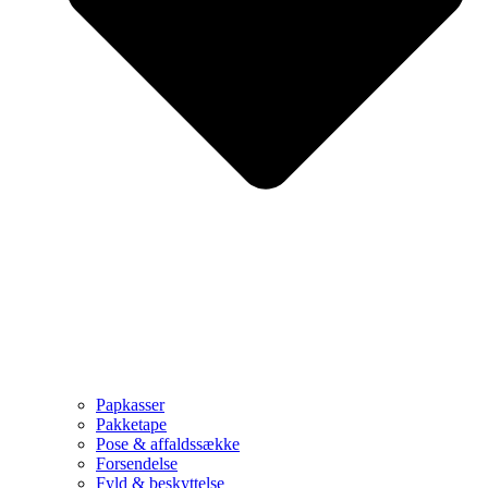
Papkasser
Pakketape
Pose & affaldssække
Forsendelse
Fyld & beskyttelse