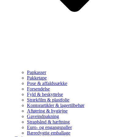
Papkasser
Pakketape
Pose & affaldssække
Forsendelse
Fyld & beskyttelse
Strækfilm & plastfolie
Kontorartikler & lagertilbehør
Aftørring & hygiejne
Gaveindpakning
Strapbånd & hæftning
Euro- og engangspaller
Bæredygtig emballage