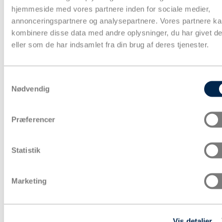
hjemmeside med vores partnere inden for sociale medier,
annonceringspartnere og analysepartnere. Vores partnere k
kombinere disse data med andre oplysninger, du har givet d
Papkasser
Pakketape
eller som de har indsamlet fra din brug af deres tjenester.
Pose & affaldssække
Forsendelse
Fyld & beskyttelse
Strækfilm & plastfolie
Samtykkevalg
Kontorartikler & lagertilbehør
Nødvendig
Aftørring & hygiejne
Gaveindpakning
Strapbånd & hæftning
Præferencer
Euro- og engangspaller
Bæredygtig emballage
Tryksager
Special emballage
Statistik
Miljøvenlig emballage
Digitale ydelse
Fairemballage
Marketing
Vis detaljer