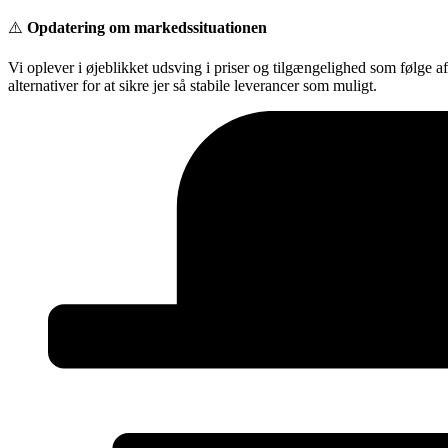
Videre
⚠️
Opdatering om markedssituationen
til
indhold
Vi oplever i øjeblikket udsving i priser og tilgængelighed som følge a
alternativer for at sikre jer så stabile leverancer som muligt.