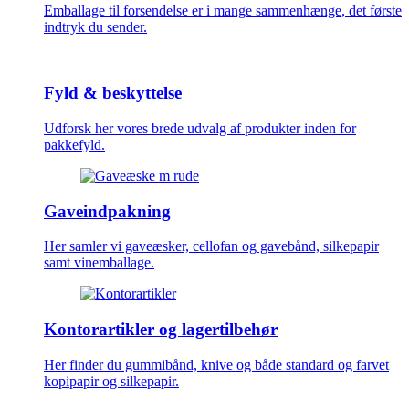
Emballage til forsendelse er i mange sammenhænge, det første
indtryk du sender.
Fyld & beskyttelse
Udforsk her vores brede udvalg af produkter inden for
pakkefyld.
Gaveindpakning
Her samler vi gaveæsker, cellofan og gavebånd, silkepapir
samt vinemballage.
Kontorartikler og lagertilbehør
Her finder du gummibånd, knive og både standard og farvet
kopipapir og silkepapir.