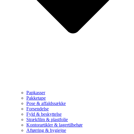
Papkasser
Pakketape
Pose & affaldssække
Forsendelse
Fyld & beskyttelse
Strækfilm & plastfolie
Kontorartikler & lagertilbehør
Aftørring & hygiejne