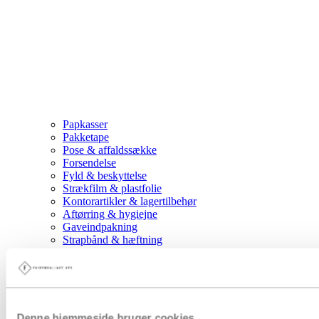
Papkasser
Pakketape
Pose & affaldssække
Forsendelse
Fyld & beskyttelse
Strækfilm & plastfolie
Kontorartikler & lagertilbehør
Aftørring & hygiejne
Gaveindpakning
Strapbånd & hæftning
Euro- og engangspaller
Bæredygtig emballage
Tryksager
Special emballage
Miljøvenlig emballage
Digitale ydelse
Denne hjemmeside bruger cookies