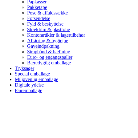
Papkasser
Pakketape
Pose & affaldssække
Forsendelse
Fyld & beskyttelse
Strækfilm & plastfolie
Kontorartikler & lagertilbehør
Aftørring & hygiejne
Gaveindpakning
Strapbånd & hæftning
Euro- og engangspaller
Bæredygtig emballage
Tryksager
Special emballage
Miljøvenlig emballage
Digitale ydelse
Fairemballage