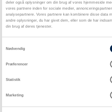
deler også oplysninger om din brug af vores hjemmeside me
vores partnere inden for sociale medier, annonceringspartne
analysepartnere. Vores partnere kan kombinere disse data 
andre oplysninger, du har givet dem, eller som de har indsaml
din brug af deres tjenester.
Papkasser
Pakketape
Samtykkevalg
Pose & affaldssække
Nødvendig
Forsendelse
Fyld & beskyttelse
Strækfilm & plastfolie
Kontorartikler & lagertilbehør
Præferencer
Aftørring & hygiejne
Gaveindpakning
Strapbånd & hæftning
Statistik
Euro- og engangspaller
Bæredygtig emballage
Tryksager
Special emballage
Marketing
Miljøvenlig emballage
Digitale ydelse
Fairemballage