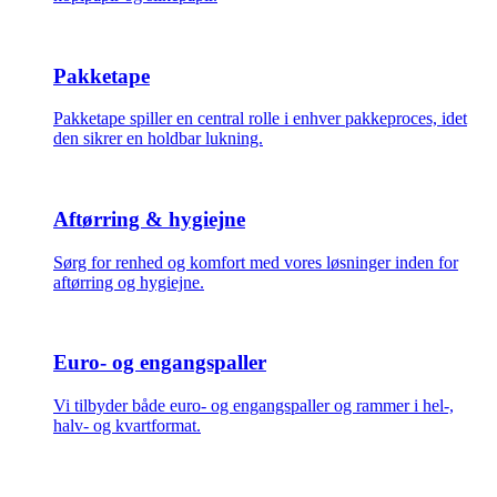
Pakketape
Pakketape spiller en central rolle i enhver pakkeproces, idet
den sikrer en holdbar lukning.
Aftørring & hygiejne
Sørg for renhed og komfort med vores løsninger inden for
aftørring og hygiejne.
Euro- og engangspaller
Vi tilbyder både euro- og engangspaller og rammer i hel-,
halv- og kvartformat.