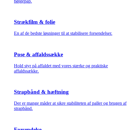
bølgepap.
Strækfilm & folie
En af de bedste løsninger til at stabilisere forsendelser.
Pose & affaldssække
Hold styr på affaldet med vores stærke og praktiske
affaldssække.
Strapbånd & hæftning
Der er mange måder at sikre stabiliteten af paller og brugen af
strapbånd.
Forsendelse