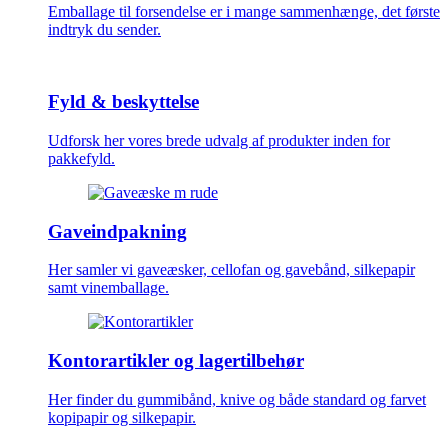
Emballage til forsendelse er i mange sammenhænge, det første
indtryk du sender.
Fyld & beskyttelse
Udforsk her vores brede udvalg af produkter inden for
pakkefyld.
Gaveindpakning
Her samler vi gaveæsker, cellofan og gavebånd, silkepapir
samt vinemballage.
Kontorartikler og lagertilbehør
Her finder du gummibånd, knive og både standard og farvet
kopipapir og silkepapir.