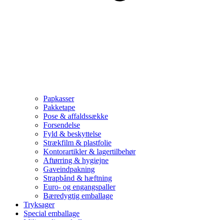
Papkasser
Pakketape
Pose & affaldssække
Forsendelse
Fyld & beskyttelse
Strækfilm & plastfolie
Kontorartikler & lagertilbehør
Aftørring & hygiejne
Gaveindpakning
Strapbånd & hæftning
Euro- og engangspaller
Bæredygtig emballage
Tryksager
Special emballage