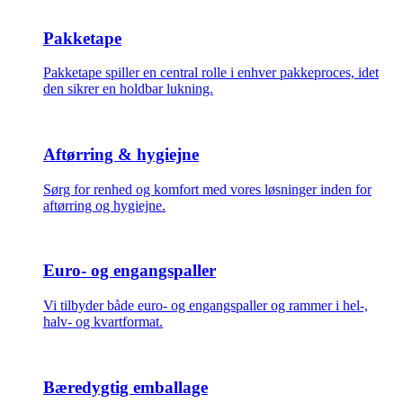
Pakketape
Pakketape spiller en central rolle i enhver pakkeproces, idet
den sikrer en holdbar lukning.
Aftørring & hygiejne
Sørg for renhed og komfort med vores løsninger inden for
aftørring og hygiejne.
Euro- og engangspaller
Vi tilbyder både euro- og engangspaller og rammer i hel-,
halv- og kvartformat.
Bæredygtig emballage