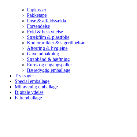
Papkasser
Pakketape
Pose & affaldssække
Forsendelse
Fyld & beskyttelse
Strækfilm & plastfolie
Kontorartikler & lagertilbehør
Aftørring & hygiejne
Gaveindpakning
Strapbånd & hæftning
Euro- og engangspaller
Bæredygtig emballage
Tryksager
Special emballage
Miljøvenlig emballage
Digitale ydelse
Fairemballage