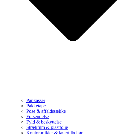
Papkasser
Pakketape
Pose & affaldssække
Forsendelse
Fyld & beskyttelse
Strækfilm & plastfolie
Kontorartikler & lagertilbehør