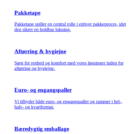
Pakketape
Pakketape spiller en central rolle i enhver pakkeproces, idet
den sikrer en holdbar lukning.
Aftørring & hygiejne
Sørg for renhed og komfort med vores løsninger inden for
aftørring og hygiejne.
Euro- og engangspaller
Vi tilbyder både euro- og engangspaller og rammer i hel-,
halv- og kvartformat.
Bæredygtig emballage