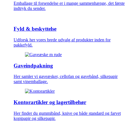
Emballage til forsendelse er i mange sammenhænge, det første
indtryk du sender.
Fyld & beskyttelse
Udforsk her vores brede udvalg af produkter inden for
pakkefyld.
Gaveindpakning
Her samler vi gaveæsker, cellofan og gavebånd, silkepapir
samt vinemballage.
Kontorartikler og lagertilbehør
Her finder du gummibånd, knive og både standard og farvet
kopipapir og silkepapir.