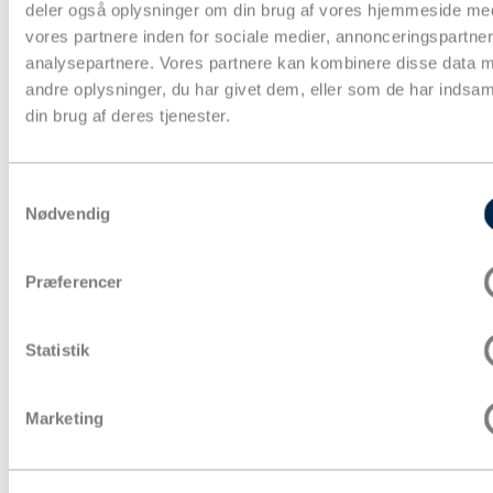
deler også oplysninger om din brug af vores hjemmeside me
vores partnere inden for sociale medier, annonceringspartne
analysepartnere. Vores partnere kan kombinere disse data 
andre oplysninger, du har givet dem, eller som de har indsaml
din brug af deres tjenester.
Papkasser
Pakketape
Pose & affaldssække
Forsendelse
Samtykkevalg
Fyld & beskyttelse
Nødvendig
Strækfilm & plastfolie
Kontorartikler & lagertilbehør
Aftørring & hygiejne
Præferencer
Gaveindpakning
Strapbånd & hæftning
Euro- og engangspaller
Bæredygtig emballage
Statistik
Tryksager
Special emballage
Miljøvenlig emballage
Marketing
Digitale ydelse
Fairemballage