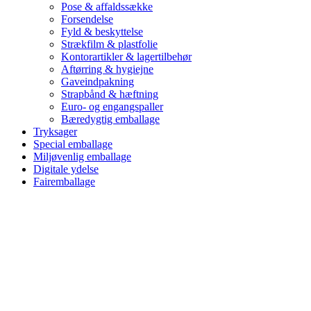
Pose & affaldssække
Forsendelse
Fyld & beskyttelse
Strækfilm & plastfolie
Kontorartikler & lagertilbehør
Aftørring & hygiejne
Gaveindpakning
Strapbånd & hæftning
Euro- og engangspaller
Bæredygtig emballage
Tryksager
Special emballage
Miljøvenlig emballage
Digitale ydelse
Fairemballage