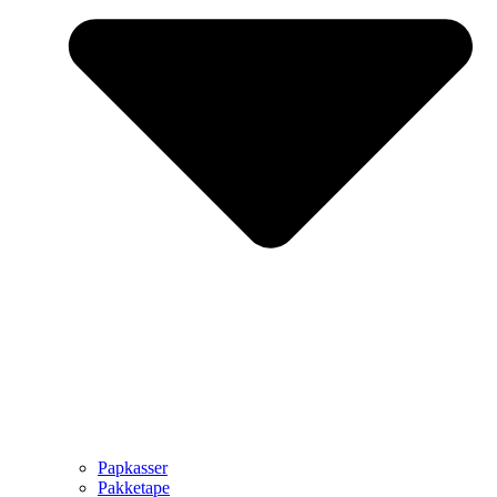
Papkasser
Pakketape