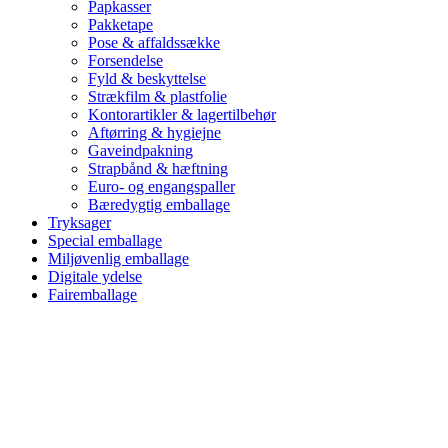
Papkasser
Pakketape
Pose & affaldssække
Forsendelse
Fyld & beskyttelse
Strækfilm & plastfolie
Kontorartikler & lagertilbehør
Aftørring & hygiejne
Gaveindpakning
Strapbånd & hæftning
Euro- og engangspaller
Bæredygtig emballage
Tryksager
Special emballage
Miljøvenlig emballage
Digitale ydelse
Fairemballage