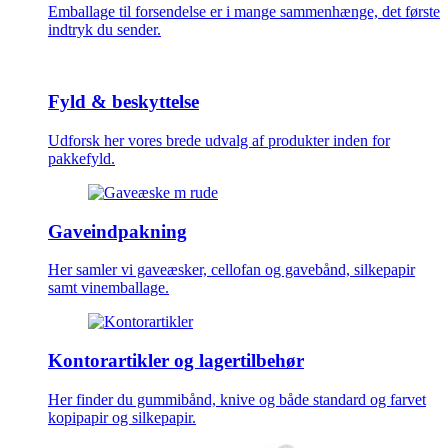
Emballage til forsendelse er i mange sammenhænge, det første
indtryk du sender.
Fyld & beskyttelse
Udforsk her vores brede udvalg af produkter inden for
pakkefyld.
Gaveindpakning
Her samler vi gaveæsker, cellofan og gavebånd, silkepapir
samt vinemballage.
Kontorartikler og lagertilbehør
Her finder du gummibånd, knive og både standard og farvet
kopipapir og silkepapir.