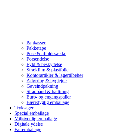
Papkasser
Pakketape
Pose & affaldssække
Forsendelse
Fyld & beskyttelse
Strækfilm & plastfolie
Kontorartikler & lagertilbehør
Aftørring & hygiejne
Gaveindpakning
Strapbånd & hæftning
Euro- og engangspaller
Bæredygtig emballage
Tryksager
Special emballage
Miljøvenlig emballage
Digitale ydelse
Fairemballage