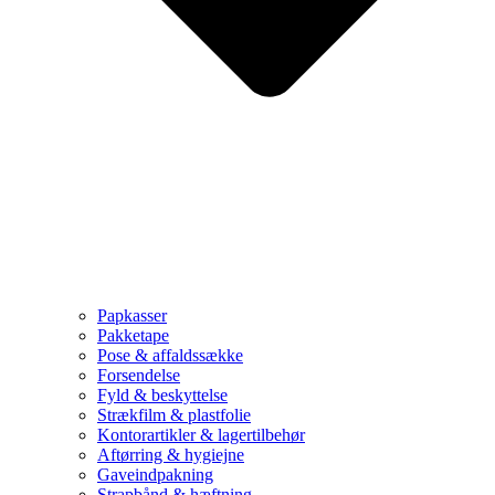
Papkasser
Pakketape
Pose & affaldssække
Forsendelse
Fyld & beskyttelse
Strækfilm & plastfolie
Kontorartikler & lagertilbehør
Aftørring & hygiejne
Gaveindpakning
Strapbånd & hæftning