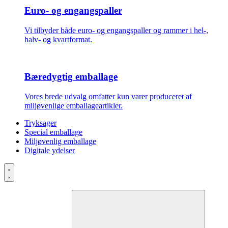
Euro- og engangspaller
Vi tilbyder både euro- og engangspaller og rammer i hel-,
halv- og kvartformat.
Bæredygtig emballage
Vores brede udvalg omfatter kun varer produceret af
miljøvenlige emballageartikler.
Tryksager
Special emballage
Miljøvenlig emballage
Digitale ydelser