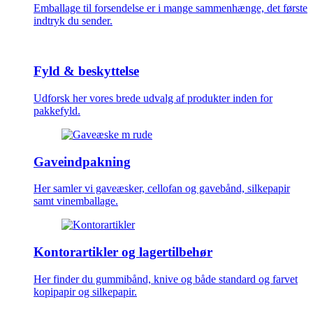
Emballage til forsendelse er i mange sammenhænge, det første
indtryk du sender.
Fyld & beskyttelse
Udforsk her vores brede udvalg af produkter inden for
pakkefyld.
Gaveindpakning
Her samler vi gaveæsker, cellofan og gavebånd, silkepapir
samt vinemballage.
Kontorartikler og lagertilbehør
Her finder du gummibånd, knive og både standard og farvet
kopipapir og silkepapir.