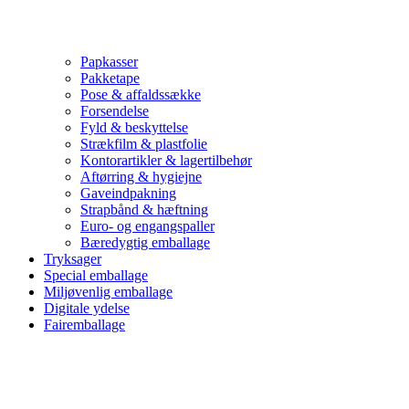
Papkasser
Pakketape
Pose & affaldssække
Forsendelse
Fyld & beskyttelse
Strækfilm & plastfolie
Kontorartikler & lagertilbehør
Aftørring & hygiejne
Gaveindpakning
Strapbånd & hæftning
Euro- og engangspaller
Bæredygtig emballage
Tryksager
Special emballage
Miljøvenlig emballage
Digitale ydelse
Fairemballage