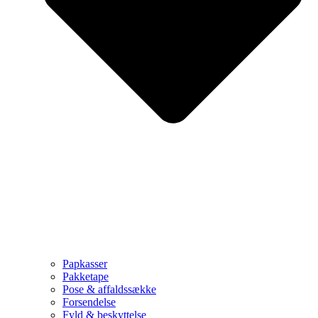
Papkasser
Pakketape
Pose & affaldssække
Forsendelse
Fyld & beskyttelse