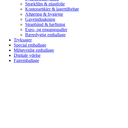
Strækfilm & plastfolie
Kontorartikler & lagertilbehør
Aftørring & hygiejne
Gaveindpakning
Strapbånd & hæftning
Euro- og engangspaller
Bæredygtig emballage
Tryksager
Special emballage
Miljøvenlig emballage
Digitale ydelse
Fairemballage