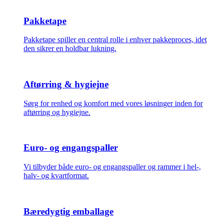
Pakketape
Pakketape spiller en central rolle i enhver pakkeproces, idet
den sikrer en holdbar lukning.
Aftørring & hygiejne
Sørg for renhed og komfort med vores løsninger inden for
aftørring og hygiejne.
Euro- og engangspaller
Vi tilbyder både euro- og engangspaller og rammer i hel-,
halv- og kvartformat.
Bæredygtig emballage