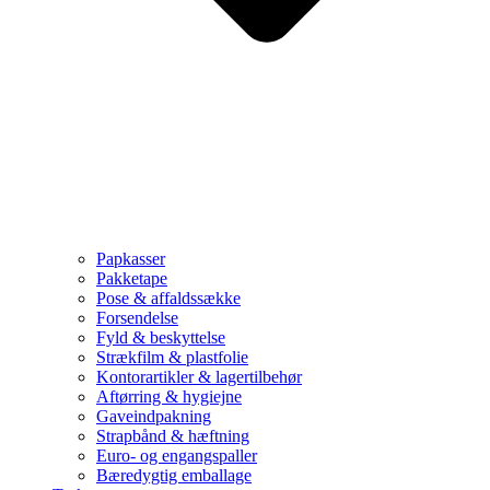
Papkasser
Pakketape
Pose & affaldssække
Forsendelse
Fyld & beskyttelse
Strækfilm & plastfolie
Kontorartikler & lagertilbehør
Aftørring & hygiejne
Gaveindpakning
Strapbånd & hæftning
Euro- og engangspaller
Bæredygtig emballage