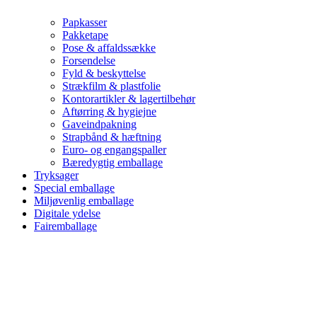
Papkasser
Pakketape
Pose & affaldssække
Forsendelse
Fyld & beskyttelse
Strækfilm & plastfolie
Kontorartikler & lagertilbehør
Aftørring & hygiejne
Gaveindpakning
Strapbånd & hæftning
Euro- og engangspaller
Bæredygtig emballage
Tryksager
Special emballage
Miljøvenlig emballage
Digitale ydelse
Fairemballage