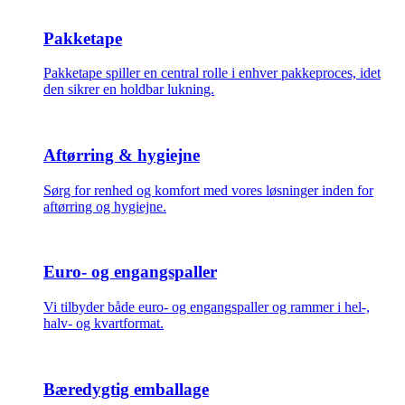
Pakketape
Pakketape spiller en central rolle i enhver pakkeproces, idet
den sikrer en holdbar lukning.
Aftørring & hygiejne
Sørg for renhed og komfort med vores løsninger inden for
aftørring og hygiejne.
Euro- og engangspaller
Vi tilbyder både euro- og engangspaller og rammer i hel-,
halv- og kvartformat.
Bæredygtig emballage