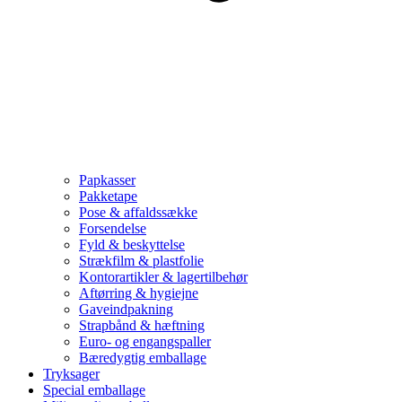
Papkasser
Pakketape
Pose & affaldssække
Forsendelse
Fyld & beskyttelse
Strækfilm & plastfolie
Kontorartikler & lagertilbehør
Aftørring & hygiejne
Gaveindpakning
Strapbånd & hæftning
Euro- og engangspaller
Bæredygtig emballage
Tryksager
Special emballage