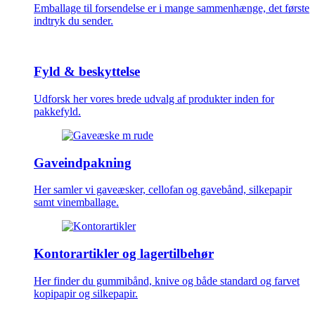
Emballage til forsendelse er i mange sammenhænge, det første
indtryk du sender.
Fyld & beskyttelse
Udforsk her vores brede udvalg af produkter inden for
pakkefyld.
Gaveindpakning
Her samler vi gaveæsker, cellofan og gavebånd, silkepapir
samt vinemballage.
Kontorartikler og lagertilbehør
Her finder du gummibånd, knive og både standard og farvet
kopipapir og silkepapir.