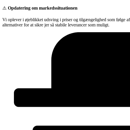
Videre
⚠️
Opdatering om markedssituationen
til
indhold
Vi oplever i øjeblikket udsving i priser og tilgængelighed som følge a
alternativer for at sikre jer så stabile leverancer som muligt.