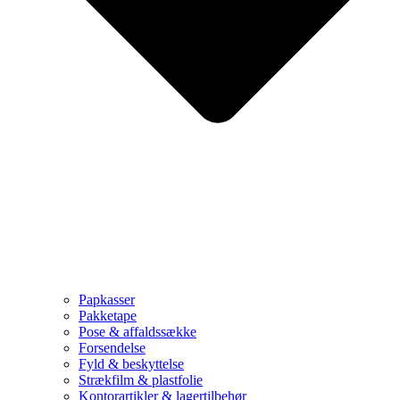
Papkasser
Pakketape
Pose & affaldssække
Forsendelse
Fyld & beskyttelse
Strækfilm & plastfolie
Kontorartikler & lagertilbehør