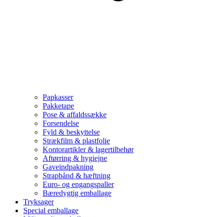
Papkasser
Pakketape
Pose & affaldssække
Forsendelse
Fyld & beskyttelse
Strækfilm & plastfolie
Kontorartikler & lagertilbehør
Aftørring & hygiejne
Gaveindpakning
Strapbånd & hæftning
Euro- og engangspaller
Bæredygtig emballage
Tryksager
Special emballage