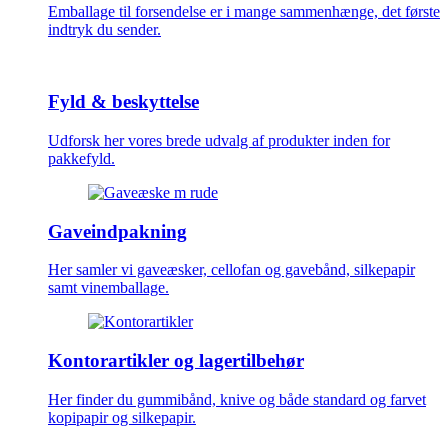
Emballage til forsendelse er i mange sammenhænge, det første
indtryk du sender.
Fyld & beskyttelse
Udforsk her vores brede udvalg af produkter inden for
pakkefyld.
Gaveindpakning
Her samler vi gaveæsker, cellofan og gavebånd, silkepapir
samt vinemballage.
Kontorartikler og lagertilbehør
Her finder du gummibånd, knive og både standard og farvet
kopipapir og silkepapir.