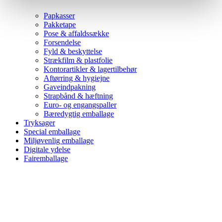
Papkasser
Pakketape
Pose & affaldssække
Forsendelse
Fyld & beskyttelse
Strækfilm & plastfolie
Kontorartikler & lagertilbehør
Aftørring & hygiejne
Gaveindpakning
Strapbånd & hæftning
Euro- og engangspaller
Bæredygtig emballage
Tryksager
Special emballage
Miljøvenlig emballage
Digitale ydelse
Fairemballage