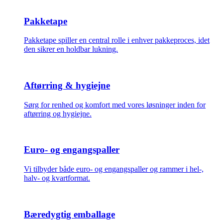
Pakketape
Pakketape spiller en central rolle i enhver pakkeproces, idet
den sikrer en holdbar lukning.
Aftørring & hygiejne
Sørg for renhed og komfort med vores løsninger inden for
aftørring og hygiejne.
Euro- og engangspaller
Vi tilbyder både euro- og engangspaller og rammer i hel-,
halv- og kvartformat.
Bæredygtig emballage