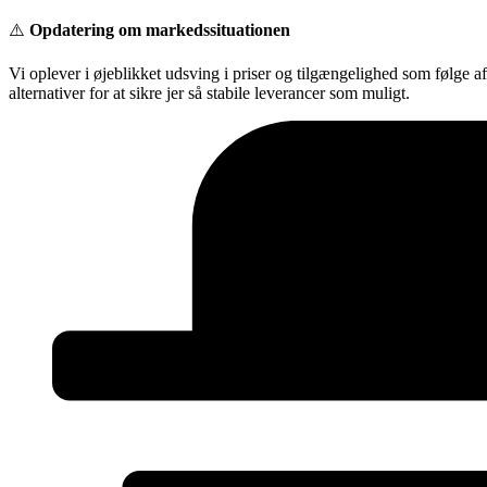
Videre
⚠️
Opdatering om markedssituationen
til
indhold
Vi oplever i øjeblikket udsving i priser og tilgængelighed som følge a
alternativer for at sikre jer så stabile leverancer som muligt.