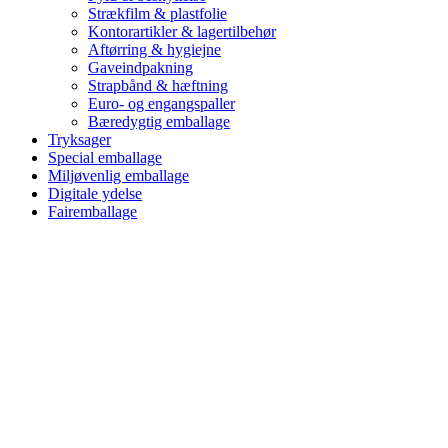
Strækfilm & plastfolie
Kontorartikler & lagertilbehør
Aftørring & hygiejne
Gaveindpakning
Strapbånd & hæftning
Euro- og engangspaller
Bæredygtig emballage
Tryksager
Special emballage
Miljøvenlig emballage
Digitale ydelse
Fairemballage