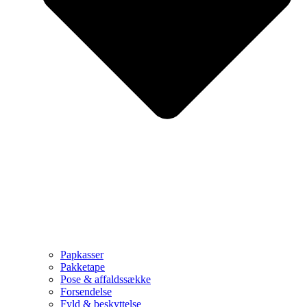
Papkasser
Pakketape
Pose & affaldssække
Forsendelse
Fyld & beskyttelse