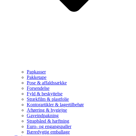
Papkasser
Pakketape
Pose & affaldssække
Forsendelse
Fyld & beskyttelse
Strækfilm & plastfolie
Kontorartikler & lagertilbehør
Aftørring & hygiejne
Gaveindpakning
Strapbånd & hæftning
Euro- og engangspaller
Bæredygtig emballage