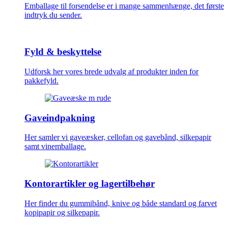
Emballage til forsendelse er i mange sammenhænge, det første
indtryk du sender.
Fyld & beskyttelse
Udforsk her vores brede udvalg af produkter inden for
pakkefyld.
Gaveindpakning
Her samler vi gaveæsker, cellofan og gavebånd, silkepapir
samt vinemballage.
Kontorartikler og lagertilbehør
Her finder du gummibånd, knive og både standard og farvet
kopipapir og silkepapir.