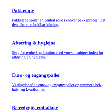
Pakketape
Pakketape spiller en central rolle i enhver pakkeproces, idet
den sikrer en holdbar lukning.
Aftørring & hygiejne
Sørg for renhed og komfort med vores løsninger inden for
aftørring og hygiejne.
Euro- og engangspaller
Vi tilbyder både euro- og engangspaller og rammer i hel-,
halv- og kvartformat.
Bæredygtig emballage