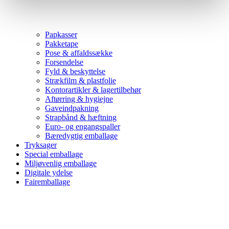
Papkasser
Pakketape
Pose & affaldssække
Forsendelse
Fyld & beskyttelse
Strækfilm & plastfolie
Kontorartikler & lagertilbehør
Aftørring & hygiejne
Gaveindpakning
Strapbånd & hæftning
Euro- og engangspaller
Bæredygtig emballage
Tryksager
Special emballage
Miljøvenlig emballage
Digitale ydelse
Fairemballage