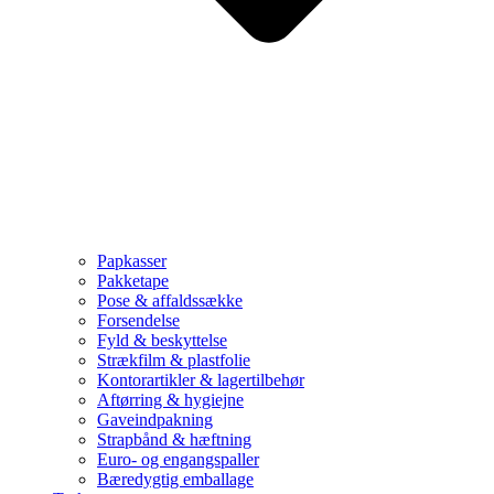
Papkasser
Pakketape
Pose & affaldssække
Forsendelse
Fyld & beskyttelse
Strækfilm & plastfolie
Kontorartikler & lagertilbehør
Aftørring & hygiejne
Gaveindpakning
Strapbånd & hæftning
Euro- og engangspaller
Bæredygtig emballage