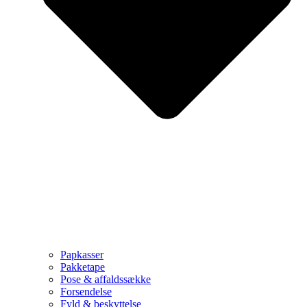
Papkasser
Pakketape
Pose & affaldssække
Forsendelse
Fyld & beskyttelse