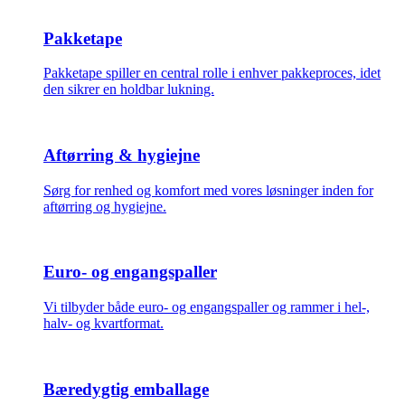
Pakketape
Pakketape spiller en central rolle i enhver pakkeproces, idet
den sikrer en holdbar lukning.
Aftørring & hygiejne
Sørg for renhed og komfort med vores løsninger inden for
aftørring og hygiejne.
Euro- og engangspaller
Vi tilbyder både euro- og engangspaller og rammer i hel-,
halv- og kvartformat.
Bæredygtig emballage