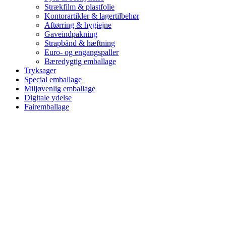
Strækfilm & plastfolie
Kontorartikler & lagertilbehør
Aftørring & hygiejne
Gaveindpakning
Strapbånd & hæftning
Euro- og engangspaller
Bæredygtig emballage
Tryksager
Special emballage
Miljøvenlig emballage
Digitale ydelse
Fairemballage