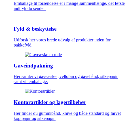
Emballage til forsendelse er i mange sammenhænge, det første
indtryk du sender.
Fyld & beskyttelse
Udforsk her vores brede udvalg af produkter inden for
pakkefyld.
Gaveindpakning
Her samler vi gaveæsker, cellofan og gavebånd, silkepapir
samt vinemballage.
Kontorartikler og lagertilbehør
Her finder du gummibånd, knive og både standard og farvet
kopipapir og silkepapir.