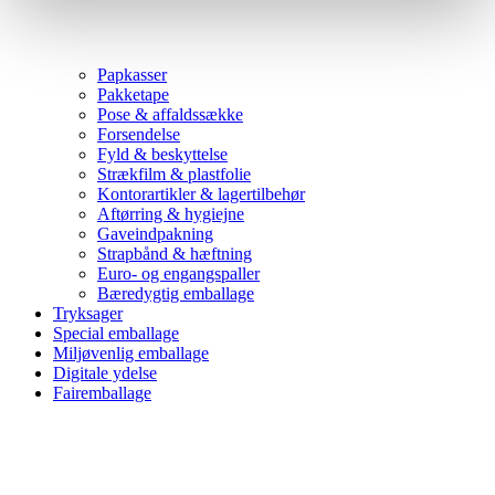
Papkasser
Pakketape
Pose & affaldssække
Forsendelse
Fyld & beskyttelse
Strækfilm & plastfolie
Kontorartikler & lagertilbehør
Aftørring & hygiejne
Gaveindpakning
Strapbånd & hæftning
Euro- og engangspaller
Bæredygtig emballage
Tryksager
Special emballage
Miljøvenlig emballage
Digitale ydelse
Fairemballage