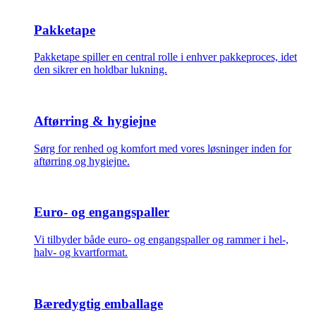
Pakketape
Pakketape spiller en central rolle i enhver pakkeproces, idet
den sikrer en holdbar lukning.
Aftørring & hygiejne
Sørg for renhed og komfort med vores løsninger inden for
aftørring og hygiejne.
Euro- og engangspaller
Vi tilbyder både euro- og engangspaller og rammer i hel-,
halv- og kvartformat.
Bæredygtig emballage