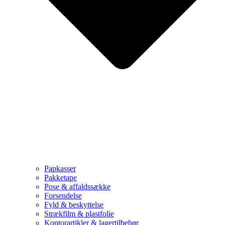
Papkasser
Pakketape
Pose & affaldssække
Forsendelse
Fyld & beskyttelse
Strækfilm & plastfolie
Kontorartikler & lagertilbehør