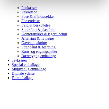
Papkasser
Pakketape
Pose & affaldssække
Forsendelse
Fyld & beskyttelse
Strækfilm & plastfolie
Kontorartikler & lagertilbehør
Aftørring & hygiejne
Gaveindpakning
Strapbånd & hæftning
Euro- og engangspaller
Bæredygtig emballage
Tryksager
Special emballage
Miljøvenlig emballage
Digitale ydelse
Fairemballage