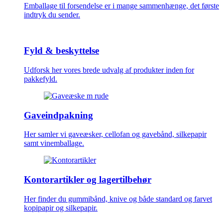
Emballage til forsendelse er i mange sammenhænge, det første
indtryk du sender.
Fyld & beskyttelse
Udforsk her vores brede udvalg af produkter inden for
pakkefyld.
Gaveindpakning
Her samler vi gaveæsker, cellofan og gavebånd, silkepapir
samt vinemballage.
Kontorartikler og lagertilbehør
Her finder du gummibånd, knive og både standard og farvet
kopipapir og silkepapir.