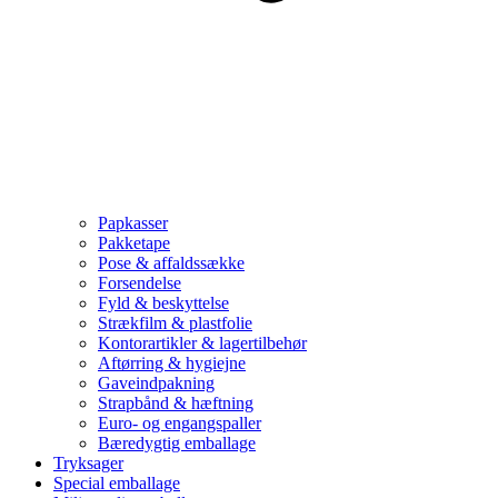
Papkasser
Pakketape
Pose & affaldssække
Forsendelse
Fyld & beskyttelse
Strækfilm & plastfolie
Kontorartikler & lagertilbehør
Aftørring & hygiejne
Gaveindpakning
Strapbånd & hæftning
Euro- og engangspaller
Bæredygtig emballage
Tryksager
Special emballage