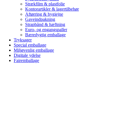
Strækfilm & plastfolie
Kontorartikler & lagertilbehør
Aftørring & hygiejne
Gaveindpakning
Strapbånd & hæftning
Euro- og engangspaller
Bæredygtig emballage
Tryksager
Special emballage
Miljøvenlig emballage
Digitale ydelse
Fairemballage