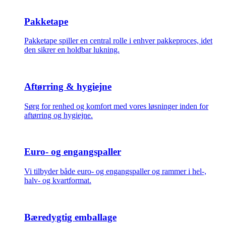
Pakketape
Pakketape spiller en central rolle i enhver pakkeproces, idet
den sikrer en holdbar lukning.
Aftørring & hygiejne
Sørg for renhed og komfort med vores løsninger inden for
aftørring og hygiejne.
Euro- og engangspaller
Vi tilbyder både euro- og engangspaller og rammer i hel-,
halv- og kvartformat.
Bæredygtig emballage