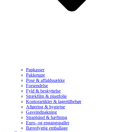
Papkasser
Pakketape
Pose & affaldssække
Forsendelse
Fyld & beskyttelse
Strækfilm & plastfolie
Kontorartikler & lagertilbehør
Aftørring & hygiejne
Gaveindpakning
Strapbånd & hæftning
Euro- og engangspaller
Bæredygtig emballage