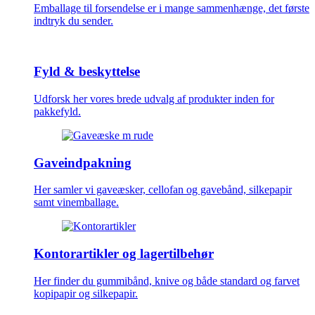
Emballage til forsendelse er i mange sammenhænge, det første
indtryk du sender.
Fyld & beskyttelse
Udforsk her vores brede udvalg af produkter inden for
pakkefyld.
Gaveindpakning
Her samler vi gaveæsker, cellofan og gavebånd, silkepapir
samt vinemballage.
Kontorartikler og lagertilbehør
Her finder du gummibånd, knive og både standard og farvet
kopipapir og silkepapir.