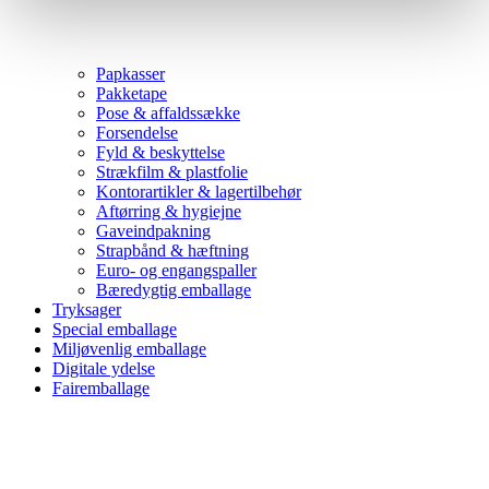
Papkasser
Pakketape
Pose & affaldssække
Forsendelse
Fyld & beskyttelse
Strækfilm & plastfolie
Kontorartikler & lagertilbehør
Aftørring & hygiejne
Gaveindpakning
Strapbånd & hæftning
Euro- og engangspaller
Bæredygtig emballage
Tryksager
Special emballage
Miljøvenlig emballage
Digitale ydelse
Fairemballage