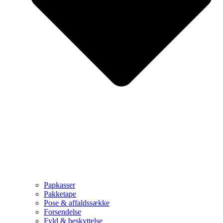
Papkasser
Pakketape
Pose & affaldssække
Forsendelse
Fyld & beskyttelse