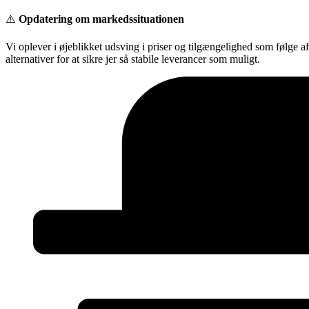
Videre
⚠️
Opdatering om markedssituationen
til
indhold
Vi oplever i øjeblikket udsving i priser og tilgængelighed som følge a
alternativer for at sikre jer så stabile leverancer som muligt.