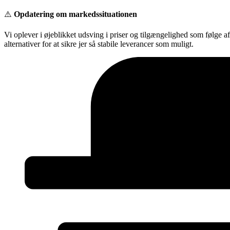
Videre
⚠️
Opdatering om markedssituationen
til
indhold
Vi oplever i øjeblikket udsving i priser og tilgængelighed som følge a
alternativer for at sikre jer så stabile leverancer som muligt.