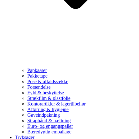
Papkasser
Pakketape
Pose & affaldssække
Forsendelse
Fyld & beskyttelse
Strækfilm & plastfolie
Kontorartikler & lagertilbehør
Aftørring & hygiejne
Gaveindpakning
Strapbånd & hæftning
Euro- og engangspaller
Bæredygtig emballage
Tryksager