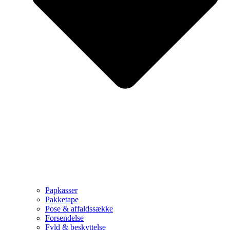
Papkasser
Pakketape
Pose & affaldssække
Forsendelse
Fyld & beskyttelse