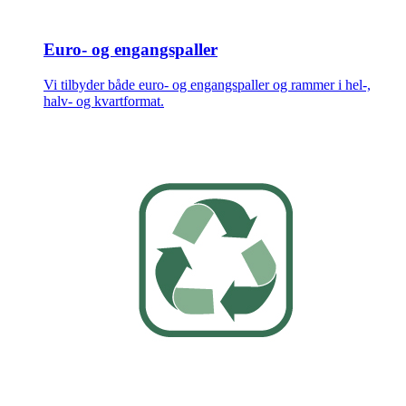
Euro- og engangspaller
Vi tilbyder både euro- og engangspaller og rammer i hel-,
halv- og kvartformat.