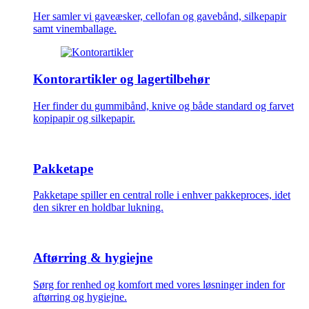
Her samler vi gaveæsker, cellofan og gavebånd, silkepapir
samt vinemballage.
Kontorartikler og lagertilbehør
Her finder du gummibånd, knive og både standard og farvet
kopipapir og silkepapir.
Pakketape
Pakketape spiller en central rolle i enhver pakkeproces, idet
den sikrer en holdbar lukning.
Aftørring & hygiejne
Sørg for renhed og komfort med vores løsninger inden for
aftørring og hygiejne.