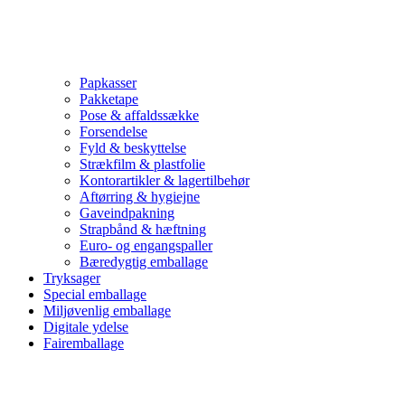
Papkasser
Pakketape
Pose & affaldssække
Forsendelse
Fyld & beskyttelse
Strækfilm & plastfolie
Kontorartikler & lagertilbehør
Aftørring & hygiejne
Gaveindpakning
Strapbånd & hæftning
Euro- og engangspaller
Bæredygtig emballage
Tryksager
Special emballage
Miljøvenlig emballage
Digitale ydelse
Fairemballage