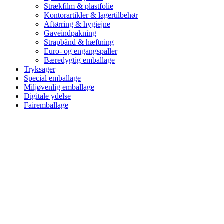
Strækfilm & plastfolie
Kontorartikler & lagertilbehør
Aftørring & hygiejne
Gaveindpakning
Strapbånd & hæftning
Euro- og engangspaller
Bæredygtig emballage
Tryksager
Special emballage
Miljøvenlig emballage
Digitale ydelse
Fairemballage