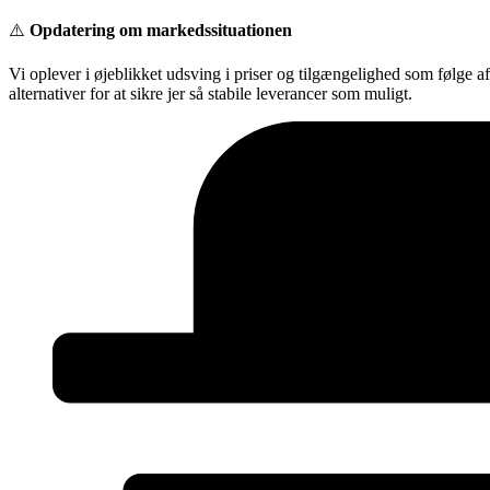
Videre
⚠️
Opdatering om markedssituationen
til
indhold
Vi oplever i øjeblikket udsving i priser og tilgængelighed som følge a
alternativer for at sikre jer så stabile leverancer som muligt.