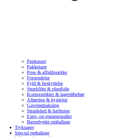
Papkasser
Pakketape
Pose & affaldssække
Forsendelse
Fyld & beskyttelse
Strækfilm & plastfolie
Kontorartikler & lagertilbehør
Aftørring & hygiejne
Gaveindpakning
Strapbånd & hæftning
Euro- og engangspaller
Bæredygtig emballage
Tryksager
Special emballage