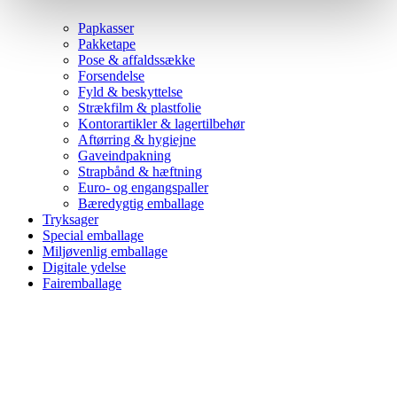
Papkasser
Pakketape
Pose & affaldssække
Forsendelse
Fyld & beskyttelse
Strækfilm & plastfolie
Kontorartikler & lagertilbehør
Aftørring & hygiejne
Gaveindpakning
Strapbånd & hæftning
Euro- og engangspaller
Bæredygtig emballage
Tryksager
Special emballage
Miljøvenlig emballage
Digitale ydelse
Fairemballage