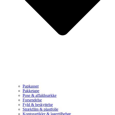
Papkasser
Pakketape
Pose & affaldssække
Forsendelse
Fyld & beskyttelse
Strækfilm & plastfolie
Kontorartikler & lagertilbehør