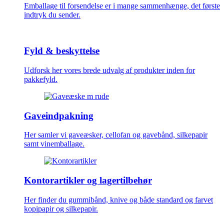
Emballage til forsendelse er i mange sammenhænge, det første
indtryk du sender.
Fyld & beskyttelse
Udforsk her vores brede udvalg af produkter inden for
pakkefyld.
Gaveindpakning
Her samler vi gaveæsker, cellofan og gavebånd, silkepapir
samt vinemballage.
Kontorartikler og lagertilbehør
Her finder du gummibånd, knive og både standard og farvet
kopipapir og silkepapir.