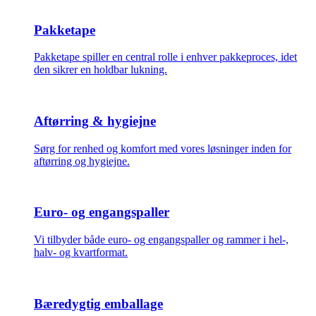
Pakketape
Pakketape spiller en central rolle i enhver pakkeproces, idet
den sikrer en holdbar lukning.
Aftørring & hygiejne
Sørg for renhed og komfort med vores løsninger inden for
aftørring og hygiejne.
Euro- og engangspaller
Vi tilbyder både euro- og engangspaller og rammer i hel-,
halv- og kvartformat.
Bæredygtig emballage