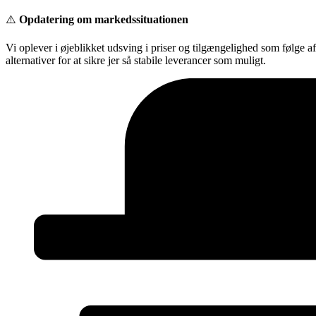
Videre
⚠️
Opdatering om markedssituationen
til
indhold
Vi oplever i øjeblikket udsving i priser og tilgængelighed som følge a
alternativer for at sikre jer så stabile leverancer som muligt.