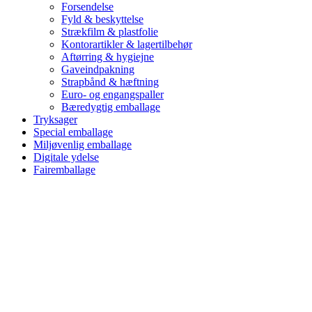
Forsendelse
Fyld & beskyttelse
Strækfilm & plastfolie
Kontorartikler & lagertilbehør
Aftørring & hygiejne
Gaveindpakning
Strapbånd & hæftning
Euro- og engangspaller
Bæredygtig emballage
Tryksager
Special emballage
Miljøvenlig emballage
Digitale ydelse
Fairemballage