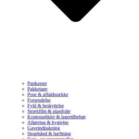
Papkasser
Pakketape
Pose & affaldssække
Forsendelse
Fyld & beskyttelse
Strækfilm & plastfolie
Kontorartikler & lagertilbehør
Aftørring & hygiejne
Gaveindpakning
Strapbånd & hæftning