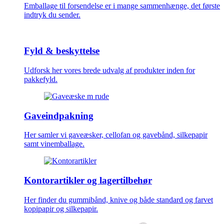
Emballage til forsendelse er i mange sammenhænge, det første
indtryk du sender.
Fyld & beskyttelse
Udforsk her vores brede udvalg af produkter inden for
pakkefyld.
Gaveindpakning
Her samler vi gaveæsker, cellofan og gavebånd, silkepapir
samt vinemballage.
Kontorartikler og lagertilbehør
Her finder du gummibånd, knive og både standard og farvet
kopipapir og silkepapir.