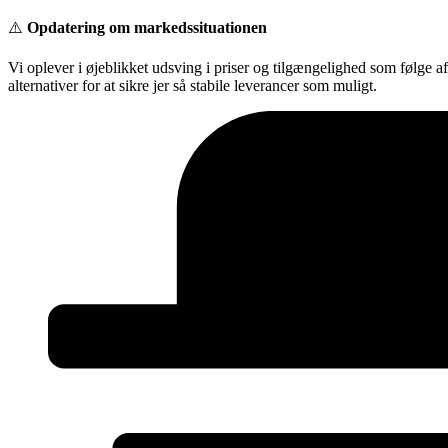
Videre
⚠️
Opdatering om markedssituationen
til
indhold
Vi oplever i øjeblikket udsving i priser og tilgængelighed som følge a
alternativer for at sikre jer så stabile leverancer som muligt.