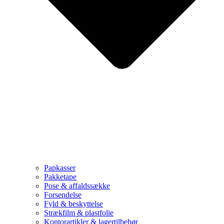
Papkasser
Pakketape
Pose & affaldssække
Forsendelse
Fyld & beskyttelse
Strækfilm & plastfolie
Kontorartikler & lagertilbehør