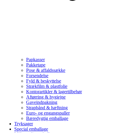
Papkasser
Pakketape
Pose & affaldssække
Forsendelse
Fyld & beskyttelse
Strækfilm & plastfolie
Kontorartikler & lagertilbehør
Aftørring & hygiejne
Gaveindpakning
Strapbånd & hæftning
Euro- og engangspaller
Bæredygtig emballage
Tryksager
Special emballage