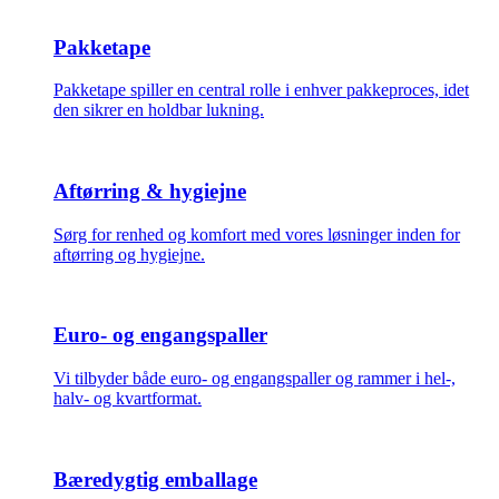
Pakketape
Pakketape spiller en central rolle i enhver pakkeproces, idet
den sikrer en holdbar lukning.
Aftørring & hygiejne
Sørg for renhed og komfort med vores løsninger inden for
aftørring og hygiejne.
Euro- og engangspaller
Vi tilbyder både euro- og engangspaller og rammer i hel-,
halv- og kvartformat.
Bæredygtig emballage