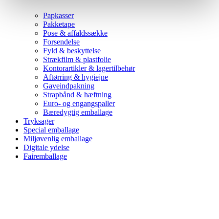
Papkasser
Pakketape
Pose & affaldssække
Forsendelse
Fyld & beskyttelse
Strækfilm & plastfolie
Kontorartikler & lagertilbehør
Aftørring & hygiejne
Gaveindpakning
Strapbånd & hæftning
Euro- og engangspaller
Bæredygtig emballage
Tryksager
Special emballage
Miljøvenlig emballage
Digitale ydelse
Fairemballage