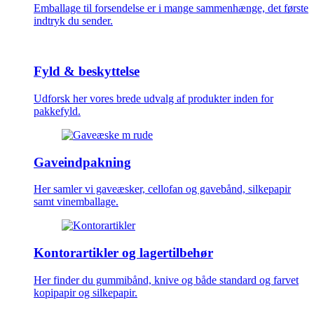
Emballage til forsendelse er i mange sammenhænge, det første
indtryk du sender.
Fyld & beskyttelse
Udforsk her vores brede udvalg af produkter inden for
pakkefyld.
Gaveindpakning
Her samler vi gaveæsker, cellofan og gavebånd, silkepapir
samt vinemballage.
Kontorartikler og lagertilbehør
Her finder du gummibånd, knive og både standard og farvet
kopipapir og silkepapir.