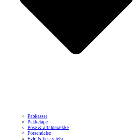
Papkasser
Pakketape
Pose & affaldssække
Forsendelse
Fyld & beskyttelse