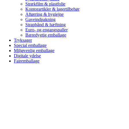
Strækfilm & plastfolie
Kontorartikler & lagertilbehør
Aftørring & hygiejne
Gaveindpakning
Strapbånd & hæftning
Euro- og engangspaller
Bæredygtig emballage
Tryksager
Special emballage
Miljøvenlig emballage
Digitale ydelse
Fairemballage