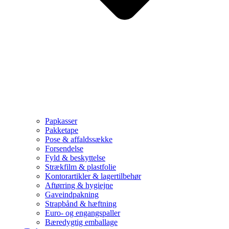
Papkasser
Pakketape
Pose & affaldssække
Forsendelse
Fyld & beskyttelse
Strækfilm & plastfolie
Kontorartikler & lagertilbehør
Aftørring & hygiejne
Gaveindpakning
Strapbånd & hæftning
Euro- og engangspaller
Bæredygtig emballage