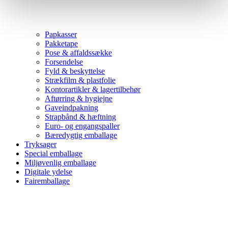
Papkasser
Pakketape
Pose & affaldssække
Forsendelse
Fyld & beskyttelse
Strækfilm & plastfolie
Kontorartikler & lagertilbehør
Aftørring & hygiejne
Gaveindpakning
Strapbånd & hæftning
Euro- og engangspaller
Bæredygtig emballage
Tryksager
Special emballage
Miljøvenlig emballage
Digitale ydelse
Fairemballage