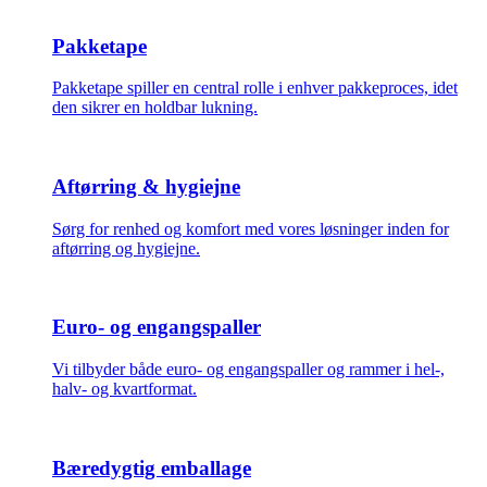
Pakketape
Pakketape spiller en central rolle i enhver pakkeproces, idet
den sikrer en holdbar lukning.
Aftørring & hygiejne
Sørg for renhed og komfort med vores løsninger inden for
aftørring og hygiejne.
Euro- og engangspaller
Vi tilbyder både euro- og engangspaller og rammer i hel-,
halv- og kvartformat.
Bæredygtig emballage