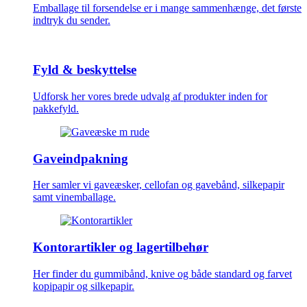
Emballage til forsendelse er i mange sammenhænge, det første
indtryk du sender.
Fyld & beskyttelse
Udforsk her vores brede udvalg af produkter inden for
pakkefyld.
Gaveindpakning
Her samler vi gaveæsker, cellofan og gavebånd, silkepapir
samt vinemballage.
Kontorartikler og lagertilbehør
Her finder du gummibånd, knive og både standard og farvet
kopipapir og silkepapir.