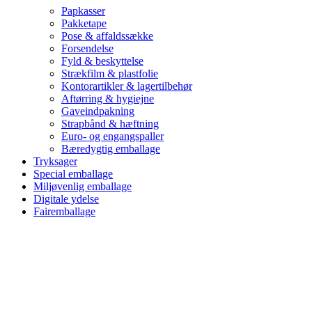
Papkasser
Pakketape
Pose & affaldssække
Forsendelse
Fyld & beskyttelse
Strækfilm & plastfolie
Kontorartikler & lagertilbehør
Aftørring & hygiejne
Gaveindpakning
Strapbånd & hæftning
Euro- og engangspaller
Bæredygtig emballage
Tryksager
Special emballage
Miljøvenlig emballage
Digitale ydelse
Fairemballage