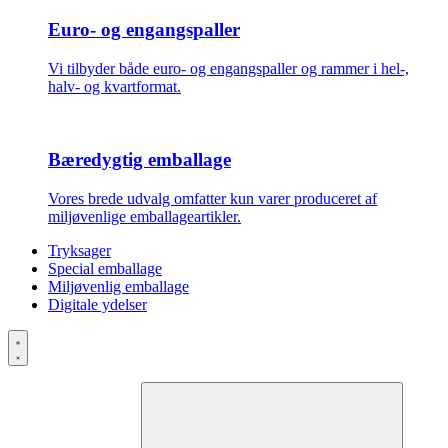
Euro- og engangspaller
Vi tilbyder både euro- og engangspaller og rammer i hel-,
halv- og kvartformat.
Bæredygtig emballage
Vores brede udvalg omfatter kun varer produceret af
miljøvenlige emballageartikler.
Tryksager
Special emballage
Miljøvenlig emballage
Digitale ydelser