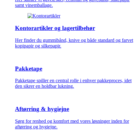
samt vinemballage.
Kontorartikler og lagertilbehør
Her finder du gummibånd, knive og både standard og farvet
kopipapir og silkepapir.
Pakketape
Pakketape spiller en central rolle i enhver pakkeproces, idet
den sikrer en holdbar lukning.
Aftørring & hygiejne
Sørg for renhed og komfort med vores løsninger inden for
aftørring og hygiejne.