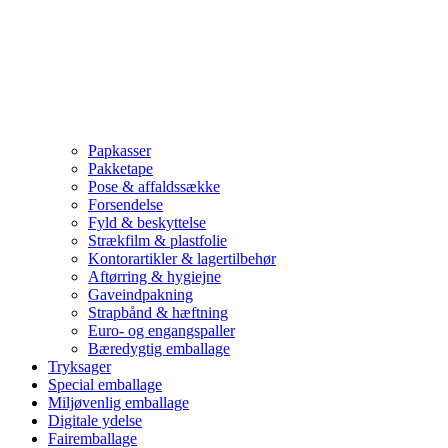
Papkasser
Pakketape
Pose & affaldssække
Forsendelse
Fyld & beskyttelse
Strækfilm & plastfolie
Kontorartikler & lagertilbehør
Aftørring & hygiejne
Gaveindpakning
Strapbånd & hæftning
Euro- og engangspaller
Bæredygtig emballage
Tryksager
Special emballage
Miljøvenlig emballage
Digitale ydelse
Fairemballage