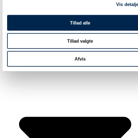
Strapbånd & hæftning
Vis detalj
Euro- og engangspaller
Bæredygtig emballage
Tryksager
Tillad alle
Special emballage
Miljøvenlig emballage
Digitale ydelse
Tillad valgte
Fairemballage
Afvis