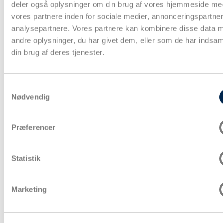
deler også oplysninger om din brug af vores hjemmeside me
vores partnere inden for sociale medier, annonceringspartne
analysepartnere. Vores partnere kan kombinere disse data 
andre oplysninger, du har givet dem, eller som de har indsaml
din brug af deres tjenester.
Samtykkevalg
Nødvendig
Præferencer
Papkasser
Pakketape
Statistik
Pose & affaldssække
Forsendelse
Fyld & beskyttelse
Marketing
Strækfilm & plastfolie
Kontorartikler & lagertilbehør
Aftørring & hygiejne
Gaveindpakning