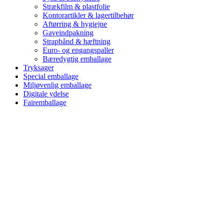
Strækfilm & plastfolie
Kontorartikler & lagertilbehør
Aftørring & hygiejne
Gaveindpakning
Strapbånd & hæftning
Euro- og engangspaller
Bæredygtig emballage
Tryksager
Special emballage
Miljøvenlig emballage
Digitale ydelse
Fairemballage