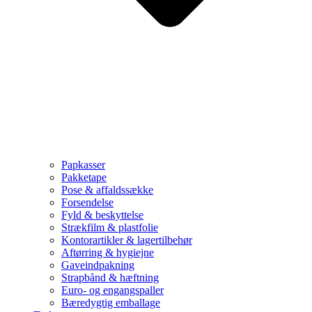
Papkasser
Pakketape
Pose & affaldssække
Forsendelse
Fyld & beskyttelse
Strækfilm & plastfolie
Kontorartikler & lagertilbehør
Aftørring & hygiejne
Gaveindpakning
Strapbånd & hæftning
Euro- og engangspaller
Bæredygtig emballage