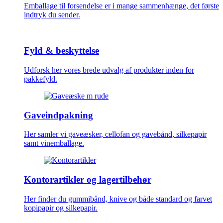
Emballage til forsendelse er i mange sammenhænge, det første
indtryk du sender.
Fyld & beskyttelse
Udforsk her vores brede udvalg af produkter inden for
pakkefyld.
Gaveindpakning
Her samler vi gaveæsker, cellofan og gavebånd, silkepapir
samt vinemballage.
Kontorartikler og lagertilbehør
Her finder du gummibånd, knive og både standard og farvet
kopipapir og silkepapir.