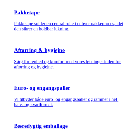
Pakketape
Pakketape spiller en central rolle i enhver pakkeproces, idet
den sikrer en holdbar lukning.
Aftørring & hygiejne
Sørg for renhed og komfort med vores løsninger inden for
aftørring og hygiejne.
Euro- og engangspaller
Vi tilbyder både euro- og engangspaller og rammer i hel-,
halv- og kvartformat.
Bæredygtig emballage