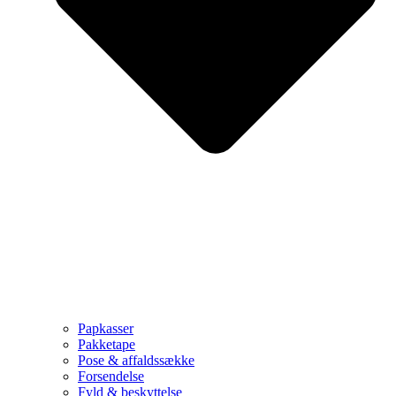
Papkasser
Pakketape
Pose & affaldssække
Forsendelse
Fyld & beskyttelse