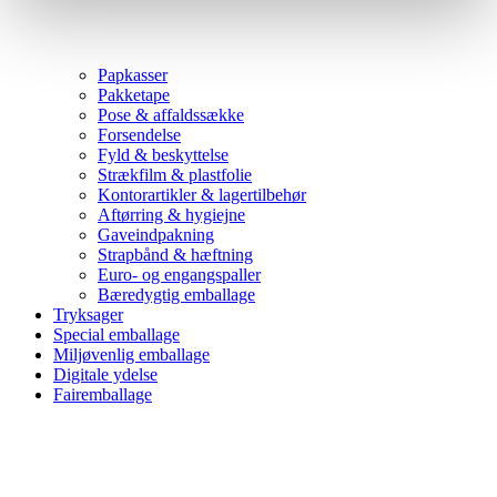
Papkasser
Pakketape
Pose & affaldssække
Forsendelse
Fyld & beskyttelse
Strækfilm & plastfolie
Kontorartikler & lagertilbehør
Aftørring & hygiejne
Gaveindpakning
Strapbånd & hæftning
Euro- og engangspaller
Bæredygtig emballage
Tryksager
Special emballage
Miljøvenlig emballage
Digitale ydelse
Fairemballage