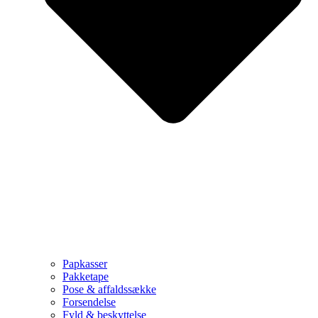
Papkasser
Pakketape
Pose & affaldssække
Forsendelse
Fyld & beskyttelse