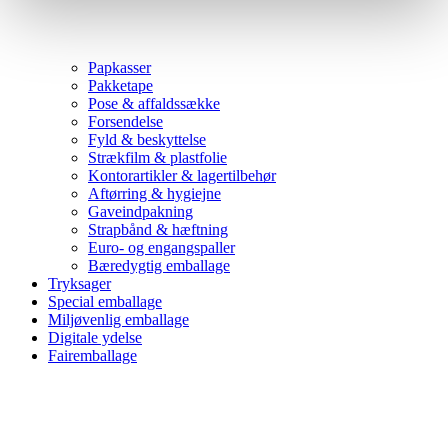
Papkasser
Pakketape
Pose & affaldssække
Forsendelse
Fyld & beskyttelse
Strækfilm & plastfolie
Kontorartikler & lagertilbehør
Aftørring & hygiejne
Gaveindpakning
Strapbånd & hæftning
Euro- og engangspaller
Bæredygtig emballage
Tryksager
Special emballage
Miljøvenlig emballage
Digitale ydelse
Fairemballage