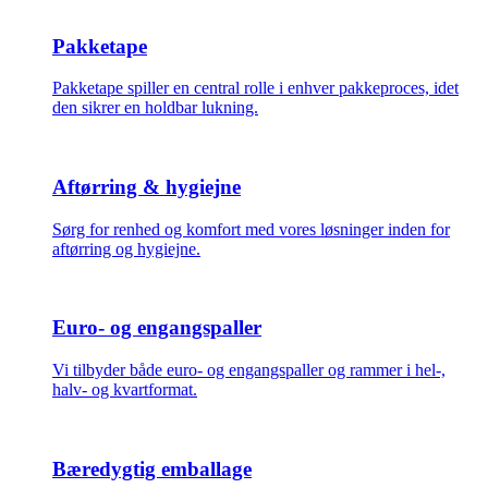
Pakketape
Pakketape spiller en central rolle i enhver pakkeproces, idet
den sikrer en holdbar lukning.
Aftørring & hygiejne
Sørg for renhed og komfort med vores løsninger inden for
aftørring og hygiejne.
Euro- og engangspaller
Vi tilbyder både euro- og engangspaller og rammer i hel-,
halv- og kvartformat.
Bæredygtig emballage