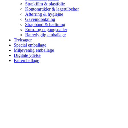
Strækfilm & plastfolie
Kontorartikler & lagertilbehør
Aftørring & hygiejne
Gaveindpakning
Strapbånd & hæftning
Euro- og engangspaller
Bæredygtig emballage
Tryksager
Special emballage
Miljøvenlig emballage
Digitale ydelse
Fairemballage