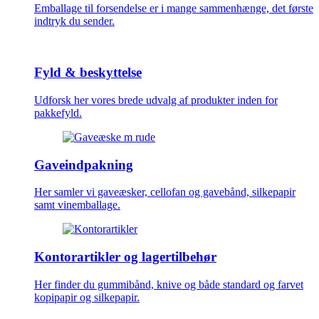
Emballage til forsendelse er i mange sammenhænge, det første
indtryk du sender.
Fyld & beskyttelse
Udforsk her vores brede udvalg af produkter inden for
pakkefyld.
Gaveindpakning
Her samler vi gaveæsker, cellofan og gavebånd, silkepapir
samt vinemballage.
Kontorartikler og lagertilbehør
Her finder du gummibånd, knive og både standard og farvet
kopipapir og silkepapir.