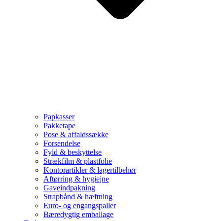
Papkasser
Pakketape
Pose & affaldssække
Forsendelse
Fyld & beskyttelse
Strækfilm & plastfolie
Kontorartikler & lagertilbehør
Aftørring & hygiejne
Gaveindpakning
Strapbånd & hæftning
Euro- og engangspaller
Bæredygtig emballage