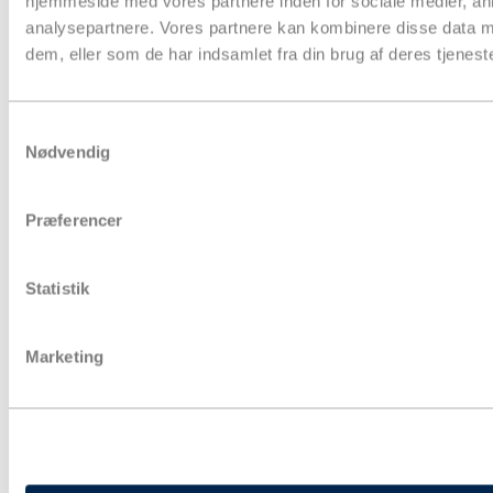
hjemmeside med vores partnere inden for sociale medier, a
analysepartnere. Vores partnere kan kombinere disse data m
dem, eller som de har indsamlet fra din brug af deres tjeneste
Samtykkevalg
Nødvendig
Præferencer
Statistik
Papkasser
Marketing
Pakketape
Pose & affaldssække
Forsendelse
Fyld & beskyttelse
Strækfilm & plastfolie
Kontorartikler & lagertilbehør
Aftørring & hygiejne