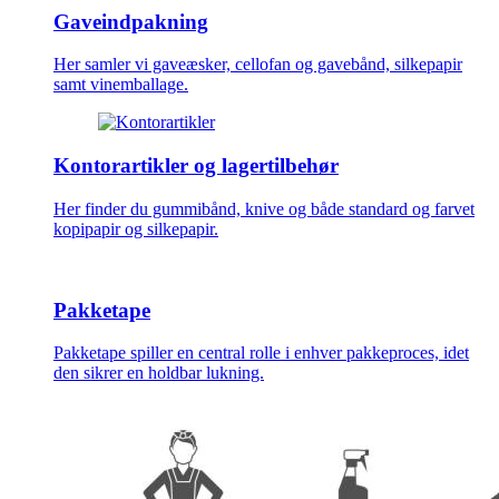
Gaveindpakning
Her samler vi gaveæsker, cellofan og gavebånd, silkepapir
samt vinemballage.
Kontorartikler og lagertilbehør
Her finder du gummibånd, knive og både standard og farvet
kopipapir og silkepapir.
Pakketape
Pakketape spiller en central rolle i enhver pakkeproces, idet
den sikrer en holdbar lukning.