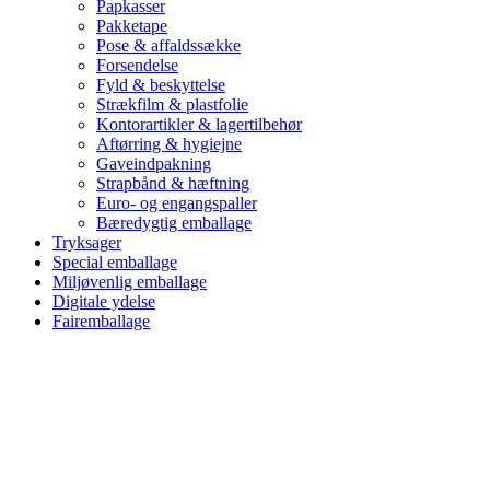
Papkasser
Pakketape
Pose & affaldssække
Forsendelse
Fyld & beskyttelse
Strækfilm & plastfolie
Kontorartikler & lagertilbehør
Aftørring & hygiejne
Gaveindpakning
Strapbånd & hæftning
Euro- og engangspaller
Bæredygtig emballage
Tryksager
Special emballage
Miljøvenlig emballage
Digitale ydelse
Fairemballage