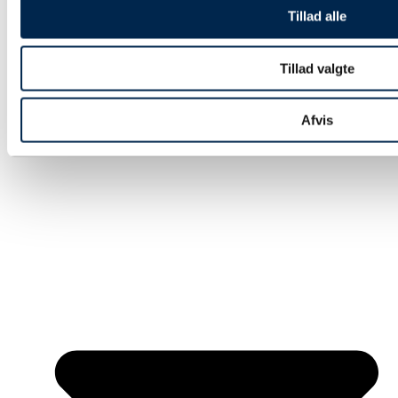
Gaveindpakning
Tillad alle
Strapbånd & hæftning
Euro- og engangspaller
Bæredygtig emballage
Tillad valgte
Tryksager
Special emballage
Miljøvenlig emballage
Digitale ydelse
Afvis
Fairemballage