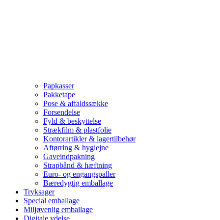
Papkasser
Pakketape
Pose & affaldssække
Forsendelse
Fyld & beskyttelse
Strækfilm & plastfolie
Kontorartikler & lagertilbehør
Aftørring & hygiejne
Gaveindpakning
Strapbånd & hæftning
Euro- og engangspaller
Bæredygtig emballage
Tryksager
Special emballage
Miljøvenlig emballage
Digitale ydelse