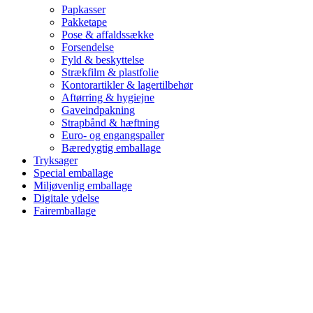
Papkasser
Pakketape
Pose & affaldssække
Forsendelse
Fyld & beskyttelse
Strækfilm & plastfolie
Kontorartikler & lagertilbehør
Aftørring & hygiejne
Gaveindpakning
Strapbånd & hæftning
Euro- og engangspaller
Bæredygtig emballage
Tryksager
Special emballage
Miljøvenlig emballage
Digitale ydelse
Fairemballage