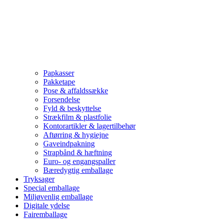
Papkasser
Pakketape
Pose & affaldssække
Forsendelse
Fyld & beskyttelse
Strækfilm & plastfolie
Kontorartikler & lagertilbehør
Aftørring & hygiejne
Gaveindpakning
Strapbånd & hæftning
Euro- og engangspaller
Bæredygtig emballage
Tryksager
Special emballage
Miljøvenlig emballage
Digitale ydelse
Fairemballage