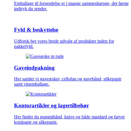
Emballage til forsendelse er i mange sammenhænge, det første
indtryk du sender.
Fyld & beskyttelse
Udforsk her vores brede udvalg af produkter inden for
pakkefyld.
Gaveindpakning
Her samler vi gaveæsker, cellofan og gavebånd, silkepapir
samt vinemballage.
Kontorartikler og lagertilbehør
Her finder du gummibånd, knive og både standard og farvet
kopipapir og silkepapir.