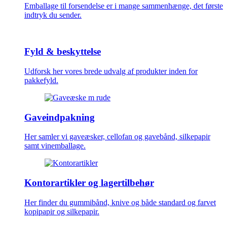
Emballage til forsendelse er i mange sammenhænge, det første
indtryk du sender.
Fyld & beskyttelse
Udforsk her vores brede udvalg af produkter inden for
pakkefyld.
Gaveindpakning
Her samler vi gaveæsker, cellofan og gavebånd, silkepapir
samt vinemballage.
Kontorartikler og lagertilbehør
Her finder du gummibånd, knive og både standard og farvet
kopipapir og silkepapir.