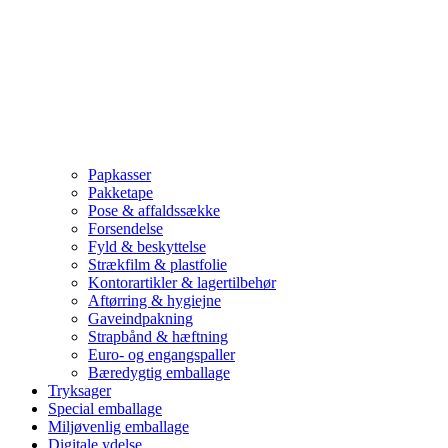
Papkasser
Pakketape
Pose & affaldssække
Forsendelse
Fyld & beskyttelse
Strækfilm & plastfolie
Kontorartikler & lagertilbehør
Aftørring & hygiejne
Gaveindpakning
Strapbånd & hæftning
Euro- og engangspaller
Bæredygtig emballage
Tryksager
Special emballage
Miljøvenlig emballage
Digitale ydelse