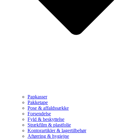
Papkasser
Pakketape
Pose & affaldssække
Forsendelse
Fyld & beskyttelse
Strækfilm & plastfolie
Kontorartikler & lagertilbehør
Aftørring & hygiejne