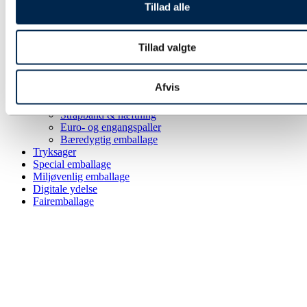
Papkasser
Tillad alle
Pakketape
Pose & affaldssække
Forsendelse
Tillad valgte
Fyld & beskyttelse
Strækfilm & plastfolie
Kontorartikler & lagertilbehør
Afvis
Aftørring & hygiejne
Gaveindpakning
Strapbånd & hæftning
Euro- og engangspaller
Bæredygtig emballage
Tryksager
Special emballage
Miljøvenlig emballage
Digitale ydelse
Fairemballage