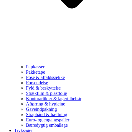
Papkasser
Pakketape
Pose & affaldssække
Forsendelse
Fyld & beskyttelse
Strækfilm & plastfolie
Kontorartikler & lagertilbehør
Aftørring & hygiejne
Gaveindpakning
Strapbånd & hæftning
Euro- og engangspaller
Bæredygtig emballage
Tryksager