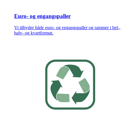
Euro- og engangspaller
Vi tilbyder både euro- og engangspaller og rammer i hel-,
halv- og kvartformat.