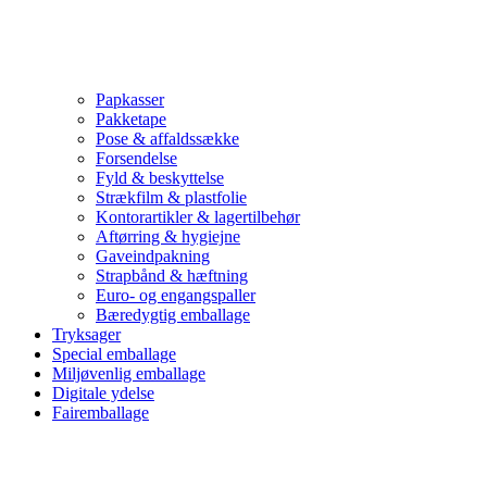
Papkasser
Pakketape
Pose & affaldssække
Forsendelse
Fyld & beskyttelse
Strækfilm & plastfolie
Kontorartikler & lagertilbehør
Aftørring & hygiejne
Gaveindpakning
Strapbånd & hæftning
Euro- og engangspaller
Bæredygtig emballage
Tryksager
Special emballage
Miljøvenlig emballage
Digitale ydelse
Fairemballage