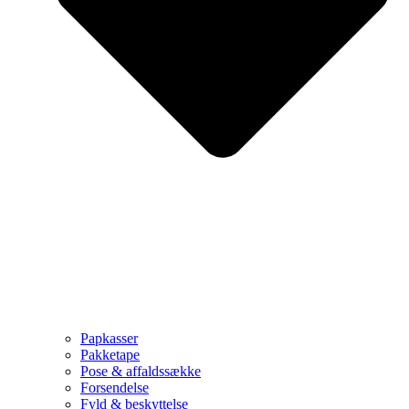
Papkasser
Pakketape
Pose & affaldssække
Forsendelse
Fyld & beskyttelse