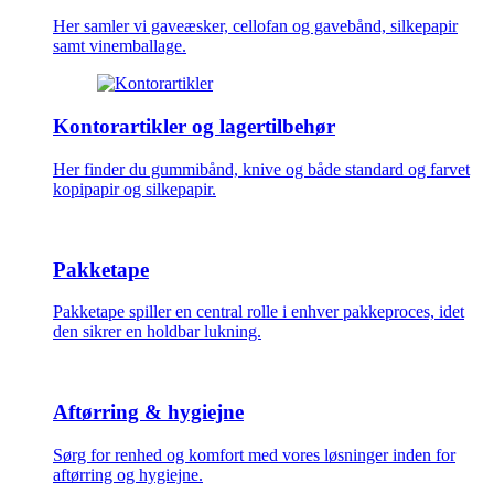
Her samler vi gaveæsker, cellofan og gavebånd, silkepapir
samt vinemballage.
Kontorartikler og lagertilbehør
Her finder du gummibånd, knive og både standard og farvet
kopipapir og silkepapir.
Pakketape
Pakketape spiller en central rolle i enhver pakkeproces, idet
den sikrer en holdbar lukning.
Aftørring & hygiejne
Sørg for renhed og komfort med vores løsninger inden for
aftørring og hygiejne.