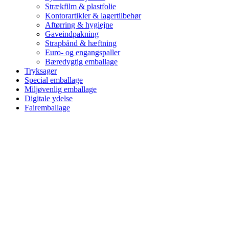
Strækfilm & plastfolie
Kontorartikler & lagertilbehør
Aftørring & hygiejne
Gaveindpakning
Strapbånd & hæftning
Euro- og engangspaller
Bæredygtig emballage
Tryksager
Special emballage
Miljøvenlig emballage
Digitale ydelse
Fairemballage