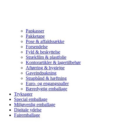
Papkasser
Pakketape
Pose & affaldssække
Forsendelse
Fyld & beskyttelse
Strækfilm & plastfolie
Kontorartikler & lagertilbehør
Aftørring & hygiejne
Gaveindpakning
Strapbånd & hæftning
Euro- og engangspaller
Bæredygtig emballage
Tryksager
Special emballage
Miljøvenlig emballage
Digitale ydelse
Fairemballage