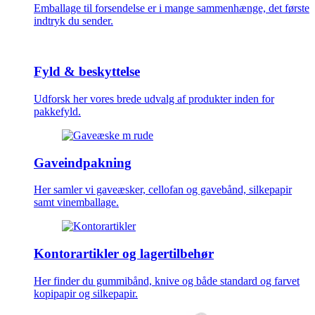
Emballage til forsendelse er i mange sammenhænge, det første
indtryk du sender.
Fyld & beskyttelse
Udforsk her vores brede udvalg af produkter inden for
pakkefyld.
Gaveindpakning
Her samler vi gaveæsker, cellofan og gavebånd, silkepapir
samt vinemballage.
Kontorartikler og lagertilbehør
Her finder du gummibånd, knive og både standard og farvet
kopipapir og silkepapir.