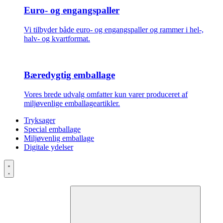
Euro- og engangspaller
Vi tilbyder både euro- og engangspaller og rammer i hel-,
halv- og kvartformat.
Bæredygtig emballage
Vores brede udvalg omfatter kun varer produceret af
miljøvenlige emballageartikler.
Tryksager
Special emballage
Miljøvenlig emballage
Digitale ydelser