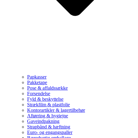
Papkasser
Pakketape
Pose & affaldssække
Forsendelse
Fyld & beskyttelse
Strækfilm & plastfolie
Kontorartikler & lagertilbehør
Aftørring & hygiejne
Gaveindpakning
Strapbånd & hæftning
Euro- og engangspaller
Bæredygtig emballage