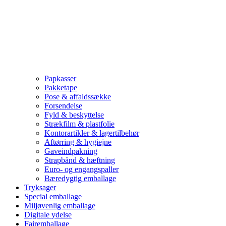
Papkasser
Pakketape
Pose & affaldssække
Forsendelse
Fyld & beskyttelse
Strækfilm & plastfolie
Kontorartikler & lagertilbehør
Aftørring & hygiejne
Gaveindpakning
Strapbånd & hæftning
Euro- og engangspaller
Bæredygtig emballage
Tryksager
Special emballage
Miljøvenlig emballage
Digitale ydelse
Fairemballage