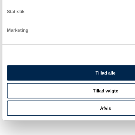
Papkasser
Pakketape
Statistik
Pose & affaldssække
Forsendelse
Fyld & beskyttelse
Marketing
Strækfilm & plastfolie
Kontorartikler & lagertilbehør
Aftørring & hygiejne
Gaveindpakning
Strapbånd & hæftning
Euro- og engangspaller
Bæredygtig emballage
Tryksager
Tillad alle
Special emballage
Miljøvenlig emballage
Digitale ydelse
Fairemballage
Tillad valgte
Afvis