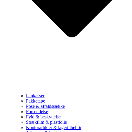
Papkasser
Pakketape
Pose & affaldssække
Forsendelse
Fyld & beskyttelse
Strækfilm & plastfolie
Kontorartikler & lagertilbehør