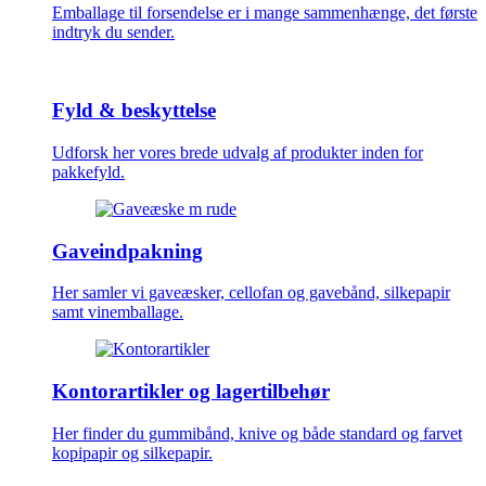
Emballage til forsendelse er i mange sammenhænge, det første
indtryk du sender.
Fyld & beskyttelse
Udforsk her vores brede udvalg af produkter inden for
pakkefyld.
Gaveindpakning
Her samler vi gaveæsker, cellofan og gavebånd, silkepapir
samt vinemballage.
Kontorartikler og lagertilbehør
Her finder du gummibånd, knive og både standard og farvet
kopipapir og silkepapir.