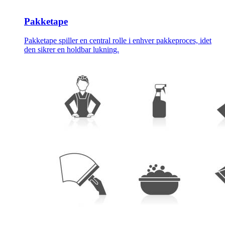
Pakketape
Pakketape spiller en central rolle i enhver pakkeproces, idet
den sikrer en holdbar lukning.