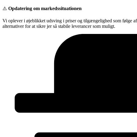
Videre
⚠️
Opdatering om markedssituationen
til
indhold
Vi oplever i øjeblikket udsving i priser og tilgængelighed som følge a
alternativer for at sikre jer så stabile leverancer som muligt.