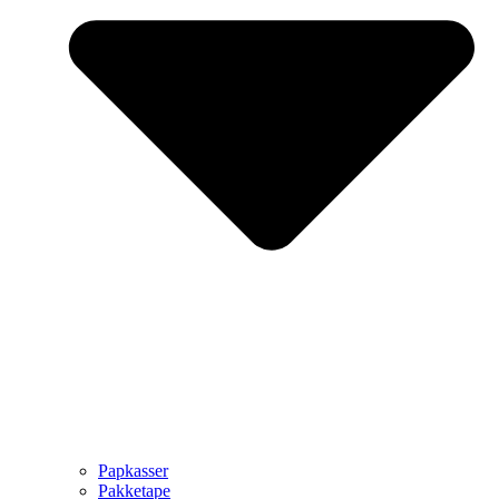
Papkasser
Pakketape