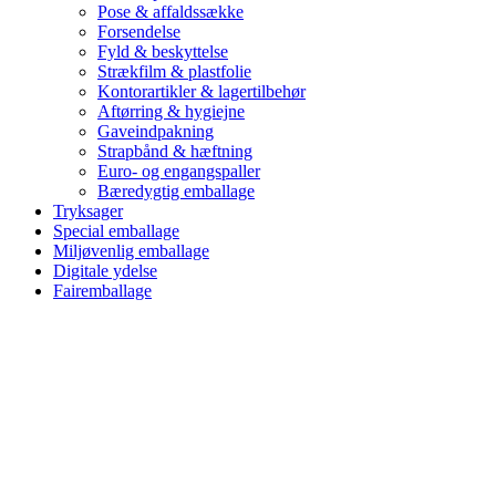
Pose & affaldssække
Forsendelse
Fyld & beskyttelse
Strækfilm & plastfolie
Kontorartikler & lagertilbehør
Aftørring & hygiejne
Gaveindpakning
Strapbånd & hæftning
Euro- og engangspaller
Bæredygtig emballage
Tryksager
Special emballage
Miljøvenlig emballage
Digitale ydelse
Fairemballage