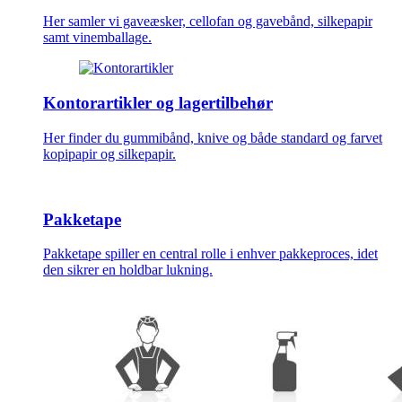
Her samler vi gaveæsker, cellofan og gavebånd, silkepapir
samt vinemballage.
Kontorartikler og lagertilbehør
Her finder du gummibånd, knive og både standard og farvet
kopipapir og silkepapir.
Pakketape
Pakketape spiller en central rolle i enhver pakkeproces, idet
den sikrer en holdbar lukning.