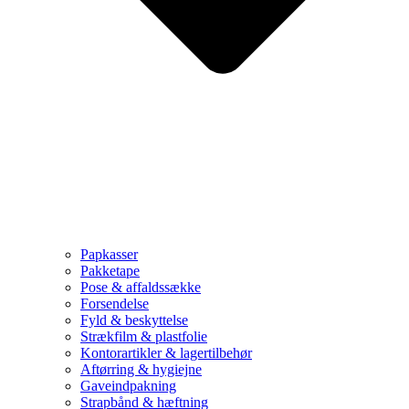
Papkasser
Pakketape
Pose & affaldssække
Forsendelse
Fyld & beskyttelse
Strækfilm & plastfolie
Kontorartikler & lagertilbehør
Aftørring & hygiejne
Gaveindpakning
Strapbånd & hæftning