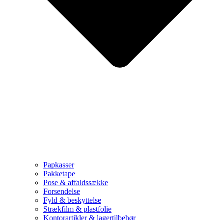
Papkasser
Pakketape
Pose & affaldssække
Forsendelse
Fyld & beskyttelse
Strækfilm & plastfolie
Kontorartikler & lagertilbehør