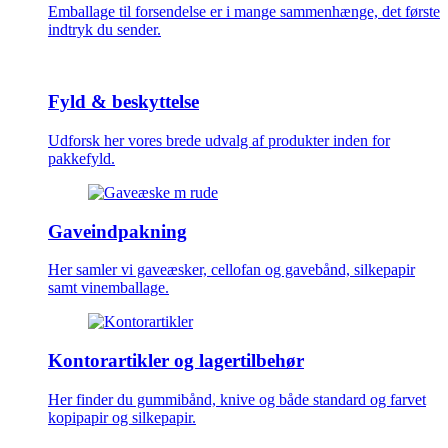
Emballage til forsendelse er i mange sammenhænge, det første
indtryk du sender.
Fyld & beskyttelse
Udforsk her vores brede udvalg af produkter inden for
pakkefyld.
Gaveindpakning
Her samler vi gaveæsker, cellofan og gavebånd, silkepapir
samt vinemballage.
Kontorartikler og lagertilbehør
Her finder du gummibånd, knive og både standard og farvet
kopipapir og silkepapir.