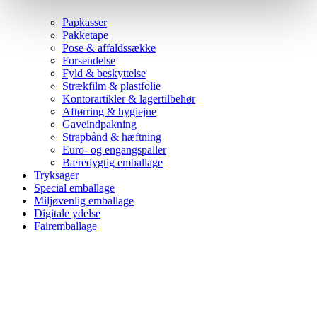
Papkasser
Pakketape
Pose & affaldssække
Forsendelse
Fyld & beskyttelse
Strækfilm & plastfolie
Kontorartikler & lagertilbehør
Aftørring & hygiejne
Gaveindpakning
Strapbånd & hæftning
Euro- og engangspaller
Bæredygtig emballage
Tryksager
Special emballage
Miljøvenlig emballage
Digitale ydelse
Fairemballage