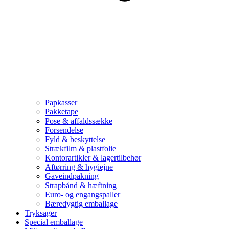
Papkasser
Pakketape
Pose & affaldssække
Forsendelse
Fyld & beskyttelse
Strækfilm & plastfolie
Kontorartikler & lagertilbehør
Aftørring & hygiejne
Gaveindpakning
Strapbånd & hæftning
Euro- og engangspaller
Bæredygtig emballage
Tryksager
Special emballage