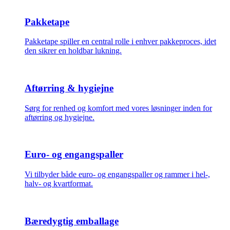
Pakketape
Pakketape spiller en central rolle i enhver pakkeproces, idet
den sikrer en holdbar lukning.
Aftørring & hygiejne
Sørg for renhed og komfort med vores løsninger inden for
aftørring og hygiejne.
Euro- og engangspaller
Vi tilbyder både euro- og engangspaller og rammer i hel-,
halv- og kvartformat.
Bæredygtig emballage