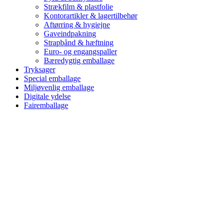
Strækfilm & plastfolie
Kontorartikler & lagertilbehør
Aftørring & hygiejne
Gaveindpakning
Strapbånd & hæftning
Euro- og engangspaller
Bæredygtig emballage
Tryksager
Special emballage
Miljøvenlig emballage
Digitale ydelse
Fairemballage