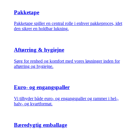
Pakketape
Pakketape spiller en central rolle i enhver pakkeproces, idet
den sikrer en holdbar lukning.
Aftørring & hygiejne
Sørg for renhed og komfort med vores løsninger inden for
aftørring og hygiejne.
Euro- og engangspaller
Vi tilbyder både euro- og engangspaller og rammer i hel-,
halv- og kvartformat.
Bæredygtig emballage