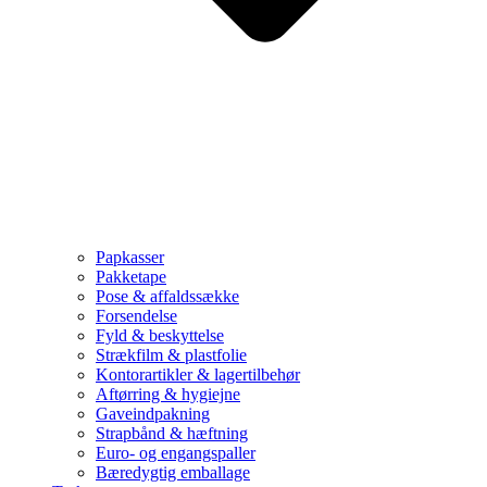
Papkasser
Pakketape
Pose & affaldssække
Forsendelse
Fyld & beskyttelse
Strækfilm & plastfolie
Kontorartikler & lagertilbehør
Aftørring & hygiejne
Gaveindpakning
Strapbånd & hæftning
Euro- og engangspaller
Bæredygtig emballage