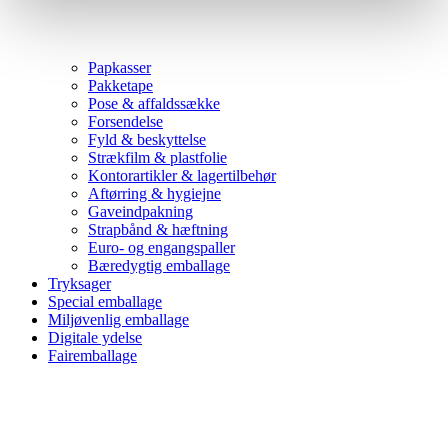
Papkasser
Pakketape
Pose & affaldssække
Forsendelse
Fyld & beskyttelse
Strækfilm & plastfolie
Kontorartikler & lagertilbehør
Aftørring & hygiejne
Gaveindpakning
Strapbånd & hæftning
Euro- og engangspaller
Bæredygtig emballage
Tryksager
Special emballage
Miljøvenlig emballage
Digitale ydelse
Fairemballage