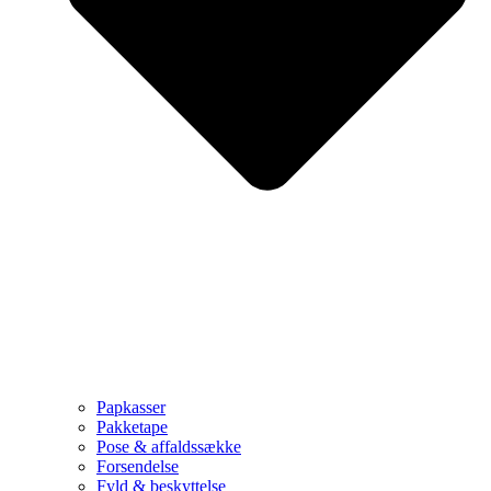
Papkasser
Pakketape
Pose & affaldssække
Forsendelse
Fyld & beskyttelse