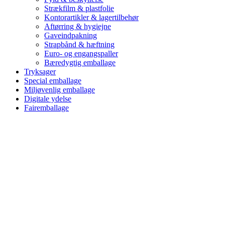
Strækfilm & plastfolie
Kontorartikler & lagertilbehør
Aftørring & hygiejne
Gaveindpakning
Strapbånd & hæftning
Euro- og engangspaller
Bæredygtig emballage
Tryksager
Special emballage
Miljøvenlig emballage
Digitale ydelse
Fairemballage