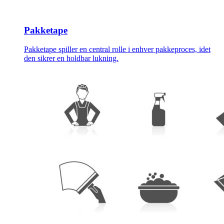
Pakketape
Pakketape spiller en central rolle i enhver pakkeproces, idet
den sikrer en holdbar lukning.