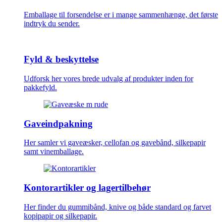
Emballage til forsendelse er i mange sammenhænge, det første
indtryk du sender.
Fyld & beskyttelse
Udforsk her vores brede udvalg af produkter inden for
pakkefyld.
Gaveindpakning
Her samler vi gaveæsker, cellofan og gavebånd, silkepapir
samt vinemballage.
Kontorartikler og lagertilbehør
Her finder du gummibånd, knive og både standard og farvet
kopipapir og silkepapir.