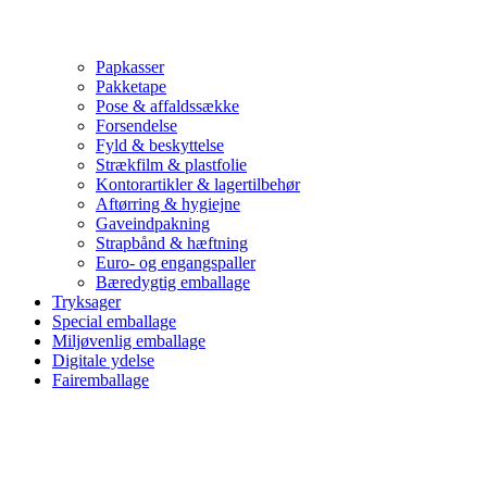
Papkasser
Pakketape
Pose & affaldssække
Forsendelse
Fyld & beskyttelse
Strækfilm & plastfolie
Kontorartikler & lagertilbehør
Aftørring & hygiejne
Gaveindpakning
Strapbånd & hæftning
Euro- og engangspaller
Bæredygtig emballage
Tryksager
Special emballage
Miljøvenlig emballage
Digitale ydelse
Fairemballage