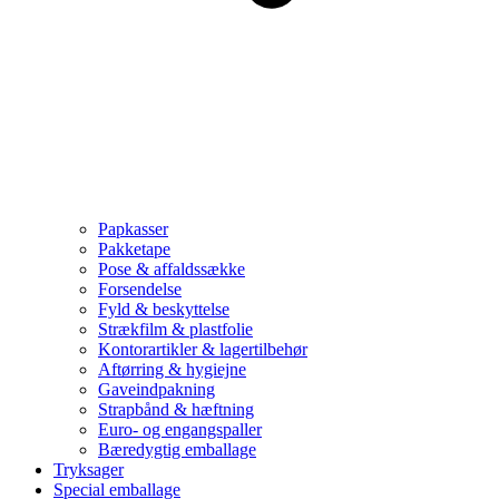
Papkasser
Pakketape
Pose & affaldssække
Forsendelse
Fyld & beskyttelse
Strækfilm & plastfolie
Kontorartikler & lagertilbehør
Aftørring & hygiejne
Gaveindpakning
Strapbånd & hæftning
Euro- og engangspaller
Bæredygtig emballage
Tryksager
Special emballage