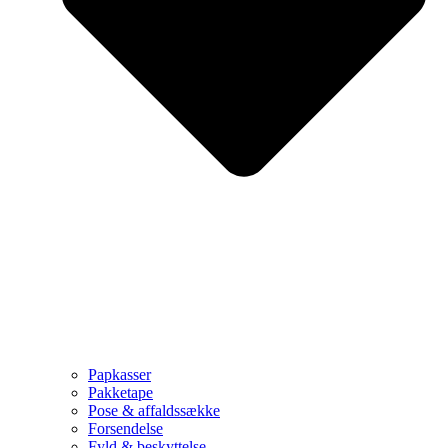
Papkasser
Pakketape
Pose & affaldssække
Forsendelse
Fyld & beskyttelse