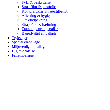
Fyld & beskyttelse
Strækfilm & plastfolie
Kontorartikler & lagertilbehør
Aftørring & hygiejne
Gaveindpakning
Strapbånd & hæftning
Euro- og engangspaller
Bæredygtig emballage
Tryksager
Special emballage
Miljøvenlig emballage
Digitale ydelse
Fairemballage