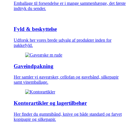
Emballage til forsendelse er i mange sammenhænge, det første
indtryk du sender.
Fyld & beskyttelse
Udforsk her vores brede udvalg af produkter inden for
pakkefyld.
Gaveindpakning
Her samler vi gaveæsker, cellofan og gavebånd, silkepapir
samt vinemballage.
Kontorartikler og lagertilbehør
Her finder du gummibånd, knive og både standard og farvet
kopipapir og silkepapir.