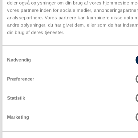
deler også oplysninger om din brug af vores hjemmeside me
vores partnere inden for sociale medier, annonceringspartne
analysepartnere. Vores partnere kan kombinere disse data 
andre oplysninger, du har givet dem, eller som de har indsaml
Papkasser
Pakketape
din brug af deres tjenester.
Pose & affaldssække
Forsendelse
Fyld & beskyttelse
Strækfilm & plastfolie
Samtykkevalg
Kontorartikler & lagertilbehør
Nødvendig
Aftørring & hygiejne
Gaveindpakning
Strapbånd & hæftning
Præferencer
Euro- og engangspaller
Bæredygtig emballage
Tryksager
Special emballage
Statistik
Miljøvenlig emballage
Digitale ydelse
Fairemballage
Marketing